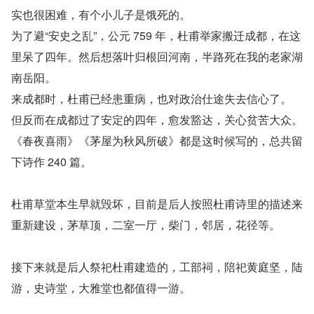
实也很困难，有个小儿子是饿死的。
为了避“安史之乱”，公元 759 年，杜甫举家搬迁成都，在这
里呆了四年。然后想落叶归根回河南，半路死在我的老家湖
南岳阳。
来成都时，杜甫已经患重病，也对政治仕途失去信心了。
但反而在成都过了安定的四年，愈发豁达，关心贫苦大众。
《春夜喜雨》《茅屋为秋风所破》都是这时候写的，总共留
下诗作 240 篇。
杜甫草堂本生早就毁坏，目前是后人按照杜甫诗里的描述来
重新建设，茅草顶，二室一厅，柴门，邻居，花径等。
接下来就是后人祭祀杜甫建造的，工部祠，陪祀黄庭坚，陆
游，史诗堂，大雅堂也都值得一游。