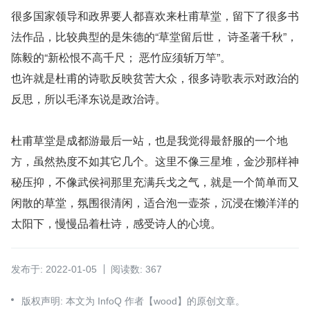
很多国家领导和政界要人都喜欢来杜甫草堂，留下了很多书
法作品，比较典型的是朱德的“草堂留后世， 诗圣著千秋”，
陈毅的“新松恨不高千尺； 恶竹应须斩万竿”。
也许就是杜甫的诗歌反映贫苦大众，很多诗歌表示对政治的
反思，所以毛泽东说是政治诗。
杜甫草堂是成都游最后一站，也是我觉得最舒服的一个地
方，虽然热度不如其它几个。这里不像三星堆，金沙那样神
秘压抑，不像武侯祠那里充满兵戈之气，就是一个简单而又
闲散的草堂，氛围很清闲，适合泡一壶茶，沉浸在懒洋洋的
太阳下，慢慢品着杜诗，感受诗人的心境。
发布于: 2022-01-05
阅读数: 367
版权声明: 本文为 InfoQ 作者【wood】的原创文章。