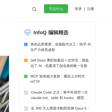
登录
注册

写点什么
效工作
数据库
Python
音视频
InfoQ 编辑精选
golang
微服务架构
flutter
角色边界重塑，全栈取代分工：快手 AI
1
生产力体系成形
Jeff Dean 离职前最后一次对话：我低
2
估了 AI，也看清了创业者的唯一生路
MCP 迎来最大更新：重回上古时代
3
HTTP
Claude Code 之父：每半年清空一次
4
claude.md、skills 和 hooks，模型自
己会想办法
近 300 万人围观卡帕西亲测 Opus 5：
5