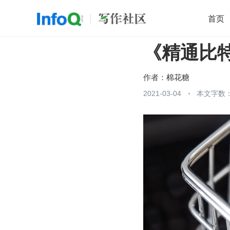
首页
《精通比
移动开发
Java
开源
架构
O
前端
AI
大数据
团队管理
作者：
棉花糖
查看更多
2021-03-04
本文字数：
