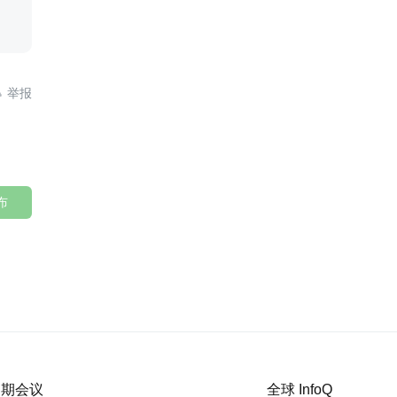

布
 近期会议
全球 InfoQ