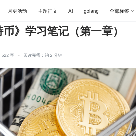
全部标签

月更活动
主题征文
AI
golang
特币》学习笔记（第一章）
penHarmony
算法
学习方法
Web3.0
高
程序员
运维
深度思考
低代码
redis
522 字
阅读完需：约 2 分钟