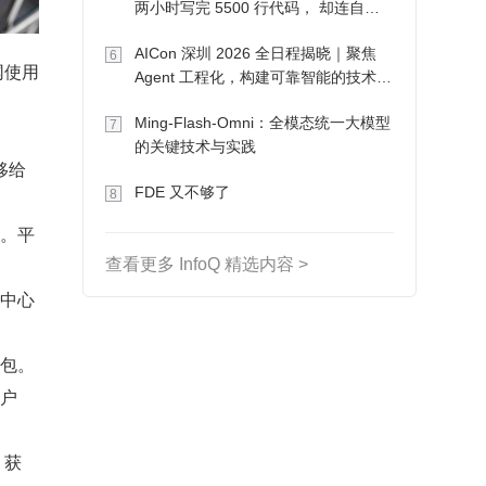
两小时写完 5500 行代码， 却连自己
写的游戏都玩不了
AICon 深圳 2026 全日程揭晓｜聚焦
6
网使用
Agent 工程化，构建可靠智能的技术路
径
Ming-Flash-Omni：全模态统一大模型
7
的关键技术与实践
移给
FDE 又不够了
8
易。平
查看更多 InfoQ 精选内容 >
去中心
包。
客户
 获