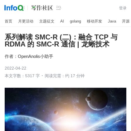

登录
首页
月更活动
主题征文
AI
golang
移动开发
Java
开源
系列解读 SMC-R (二)：融合 TCP 与
RDMA 的 SMC-R 通信 | 龙蜥技术
作者：
OpenAnolis小助手
2022-04-22
本文字数：5317 字
阅读完需：约 17 分钟