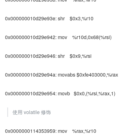
0x000000010d29e93e: shr    $0x3,%r10
0x000000010d29e942: mov    %r10d,0x68(%rsi)
0x000000010d29e946: shr    $0x9,%rsi
0x000000010d29e94a: movabs $0xfe403000,%rax
0x000000010d29e954: movb   $0x0,(%rsi,%rax,1)
使用 volatile 修饰
0x0000000114353959: mov    %rax,%r10