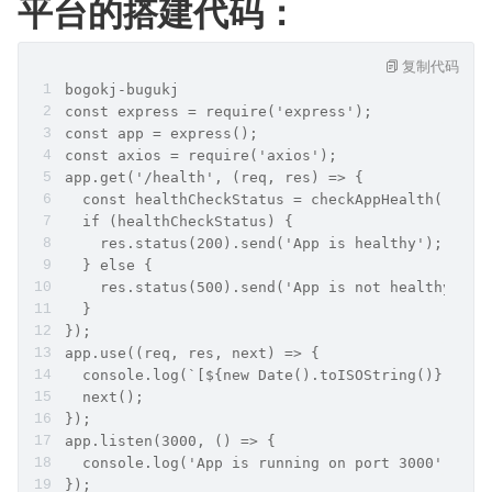
平台的搭建代码：
复制代码
bogokj-bugukj
const express = require('express');
const app = express();
const axios = require('axios');
app.get('/health', (req, res) => {
  const healthCheckStatus = checkAppHealth(); 
  if (healthCheckStatus) {
    res.status(200).send('App is healthy');
  } else {
    res.status(500).send('App is not healthy');
  }
});
app.use((req, res, next) => {
  console.log(`[${new Date().toISOString()}] ${r
  next();
});
app.listen(3000, () => {
  console.log('App is running on port 3000');
});