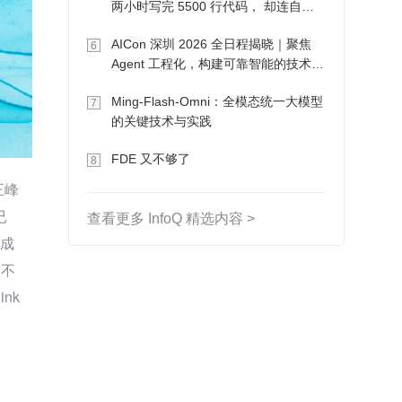
两小时写完 5500 行代码， 却连自己
写的游戏都玩不了
AICon 深圳 2026 全日程揭晓｜聚焦
6
Agent 工程化，构建可靠智能的技术路
径
Ming-Flash-Omni：全模态统一大模型
7
的关键技术与实践
FDE 又不够了
8
王峰
已
查看更多 InfoQ 精选内容 >
经成
，不
k 