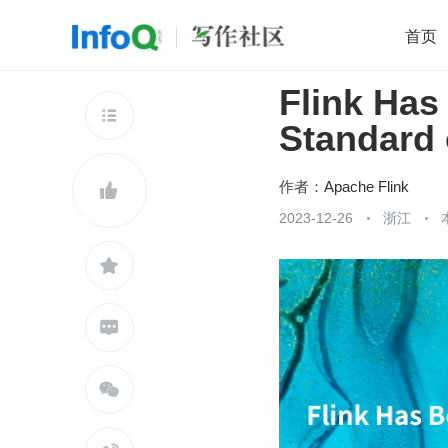
首页
Flink Has
移动开发
Java
开源
架构
O

Standard
前端
AI
大数据
团队管理
查看更多

作者：
Apache Flink

2023-12-26
浙江


