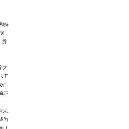
者和持
演
、贡
两个大
k 开
我们
款真正
够流动
经成为
到 L