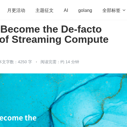
全部标签

月更活动
主题征文
AI
golang
 Become the De-facto
penHarmony
算法
学习方法
Web3.0
高
 of Streaming Compute
程序员
运维
深度思考
低代码
redis
本文字数：4250 字
阅读完需：约 14 分钟