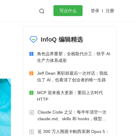
登录
注册

写点什么
效工作
数据库
Python
音视频
InfoQ 编辑精选
golang
微服务架构
flutter
角色边界重塑，全栈取代分工：快手 AI
1
生产力体系成形
Jeff Dean 离职前最后一次对话：我低
2
估了 AI，也看清了创业者的唯一生路
MCP 迎来最大更新：重回上古时代
3
HTTP
Claude Code 之父：每半年清空一次
4
claude.md、skills 和 hooks，模型自
己会想办法
近 300 万人围观卡帕西亲测 Opus 5：
5