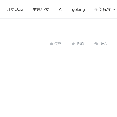
全部标签

月更活动
主题征文
AI
golang
penHarmony
算法
学习方法
Web3.0
高
程序员
运维
深度思考
低代码
redis


