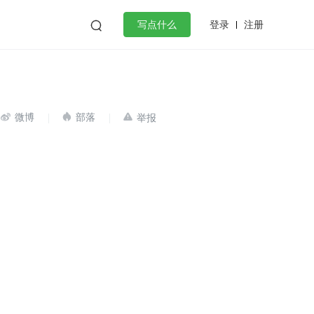
登录
注册

写点什么
效工作
数据库
Python
音视频
golang
微服务架构
flutter


