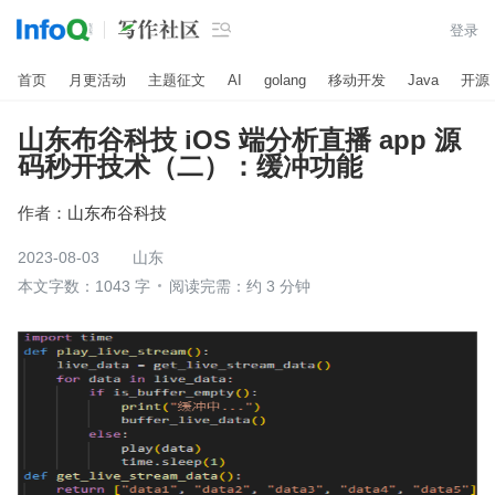

登录
首页
月更活动
主题征文
AI
golang
移动开发
Java
开源
山东布谷科技 iOS 端分析直播 app 源
码秒开技术（二）：缓冲功能
作者：
山东布谷科技
2023-08-03
山东
本文字数：1043 字
阅读完需：约 3 分钟