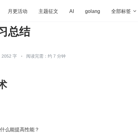
全部标签

月更活动
主题征文
AI
golang
学习总结
penHarmony
算法
学习方法
Web3.0
高
程序员
运维
深度思考
低代码
redis
2052 字
阅读完需：约 7 分钟
术
？为什么能提高性能？