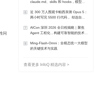
claude.md、skills 和 hooks，模型自
己会想办法
近 300 万人围观卡帕西亲测 Opus 5：
6
两小时写完 5500 行代码， 却连自己
写的游戏都玩不了
AICon 深圳 2026 全日程揭晓｜聚焦
7
致性问
Agent 工程化，构建可靠智能的技术路
径
Ming-Flash-Omni：全模态统一大模型
8
的关键技术与实践
查看更多 InfoQ 精选内容 >