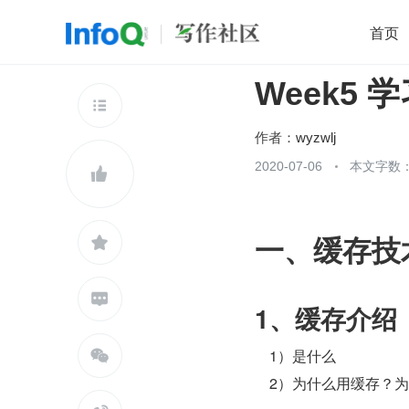
首页
Week5 
移动开发
Java
开源
架构
O

前端
AI
大数据
团队管理
作者：
wyzwlj
查看更多
2020-07-06
本文字数：


一、缓存技


1、缓存介绍
    1）是什么

    2）为什么用缓存