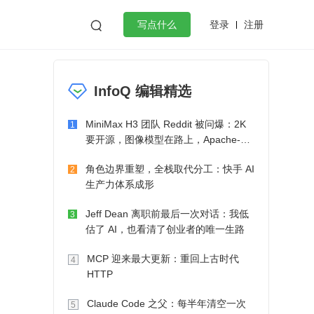
登录
注册

写点什么
效工作
数据库
Python
音视频
InfoQ 编辑精选
golang
微服务架构
flutter
MiniMax H3 团队 Reddit 被问爆：2K
1
要开源，图像模型在路上，Apache-2.0
也在考虑了
角色边界重塑，全栈取代分工：快手 AI
2
生产力体系成形
Jeff Dean 离职前最后一次对话：我低
3
估了 AI，也看清了创业者的唯一生路
MCP 迎来最大更新：重回上古时代
4
HTTP
Claude Code 之父：每半年清空一次
5