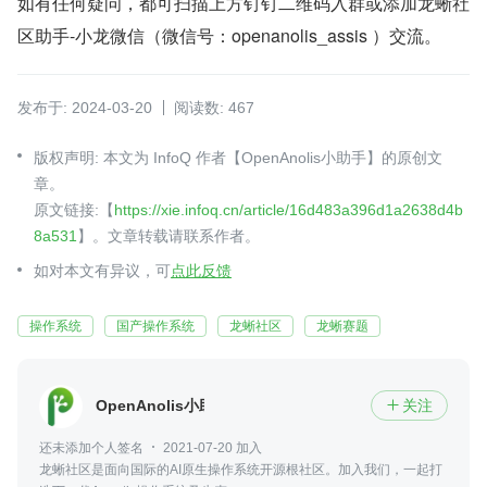
如有任何疑问，都可扫描上方钉钉二维码入群或添加龙蜥社
区助手-小龙微信（微信号：openanolis_assis ）交流。
发布于: 2024-03-20
阅读数: 467
版权声明: 本文为 InfoQ 作者【OpenAnolis小助手】的原创文
章。
原文链接:【
https://xie.infoq.cn/article/16d483a396d1a2638d4b
8a531
】。文章转载请联系作者。
如对本文有异议，可
点此反馈
操作系统
国产操作系统
龙蜥社区
龙蜥赛题
OpenAnolis小助手
关注

还未添加个人签名
2021-07-20 加入
龙蜥社区是面向国际的AI原生操作系统开源根社区。加入我们，一起打