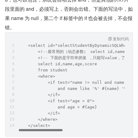
段里面的 and，必须写上，否则会出错。下面的写法中，如
果 name 为 null，第二个 if 标签中的 if 也会被去掉，不会报
错。
复制代码
    <select id="selectStudentByDynamicSQLWhere" 
        <!--最常用的（动态参数） select id,name,age,sco
        <!-- 下面的是字符串拼接 ，只能写value，了解
        select id,name,age,score
        from student
        <where>
            <if test="name != null and name != '
                and name like '%' #{name} '%'
            </if>
            <if test="age > 0">
                and age > #{age}
            </if>
        </where>
    </select>