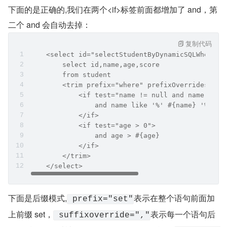
下面的是正确的,我们在两个<if>标签前面都增加了 and，第
二个 and 会自动去掉：
复制代码
    <select id="selectStudentByDynamicSQLWhere" 
        select id,name,age,score
        from student
        <trim prefix="where" prefixOverrides="an
            <if test="name != null and name != '
                and name like '%' #{name} '%'
            </if>
            <if test="age > 0">
                and age > #{age}
            </if>
        </trim>
    </select>
下面是后缀模式,
表示在整个语句前面加
 prefix="set"
上前缀 set，
表示每一个语句后
 suffixoverride=","