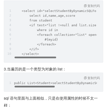
复制代码
    <select id="selectStudentByDynamicSQLForeach
        select id,name,age,score
        from student
        <if test="list !=null and list.size > 0 
            where id in
            <foreach collection="list" open="(" 
                #{myid}
            </foreach>
        </if>
    </select>
3.当遍历的是一个类型为对象的 list：
复制代码
public List<Student>selectStudentByDynamicSQLFor
sql 语句里面与上面相似，只是在使用属性的时候不太一
样：