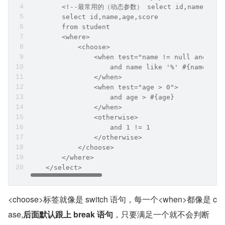
        <!--最常用的（动态参数） select id,name,age,sco
        select id,name,age,score
        from student
        <where>
            <choose>
                <when test="name != null and nam
                    and name like '%' #{name} '%
                </when>
                <when test="age > 0">
                    and age > #{age}
                </when>
                <otherwise>
                    and 1 != 1
                </otherwise>
            </choose>
        </where>
    </select>
<choose>标签就像是 switch 语句，每一个<when>都像是 c
ase,
后面默认跟上 break 语句
，只要满足一个就不会判断