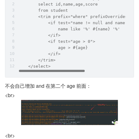
        select id,name,age,score
        from student
        <trim prefix="where" prefixOverrides="an
            <if test="name != null and name != '
                name like '%' #{name} '%'
            </if>
            <if test="age > 0">
                age > #{age}
            </if>
        </trim>
    </select>
不会自己增加 and 在第二个 age 前面：
<br>
<br>