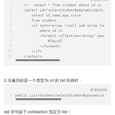
    <!-- select * from student where id in (1,3)
    <select id="selectStudentByDynamicSQLForeach
        select id,name,age,score
        from student
        <if test="array !=null and array.length 
            where id in
            <foreach collection="array" open="("
                #{myid}
            </foreach>
        </if>
    </select>
2.当遍历的是一个类型为 int 的 list 列表时：
复制代码
public List<Student>selectStudentByDynamicSQLFor
sql 语句如下,colleaction 指定为 list：