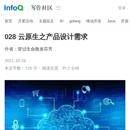

登录
首页
月更活动
主题征文
AI
golang
移动开发
Java
开源
028 云原生之产品设计需求
作者：
穿过生命散发芬芳
2021-10-26
本文字数：729 字
阅读完需：约 2 分钟