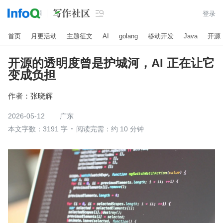

登录
首页
月更活动
主题征文
AI
golang
移动开发
Java
开源
开源的透明度曾是护城河，AI 正在让它
变成负担
作者：
张晓辉
2026-05-12
广东
本文字数：3191 字
阅读完需：约 10 分钟