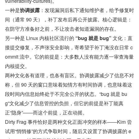
vulnerability-cultures)。
一种是
协调披露
：发现漏洞后私下通知维护者，给予修复时
间（通常 90 天），补丁发布后再公开披露。核心逻辑是：
在防守方准备好之前，不让攻击者知道漏洞的存在。
另一种是 Linux 内核社区流行的 
“bug 就是 bug”
 文化：直
接提交修复，不声张安全影响，寄希望于补丁淹没在日常 c
ommit 流中。它的前提是：大多数人没有能力逐一审查海量
内核提交。
两种文化各有道理，也各有盲区。协调披露减少了信息不对
称，但 90 天的窗口意味着知情方有时间协调，也意味着这
段时间内信息始终处于不完全公开的状态。“bug 就是 bu
g”文化减少了信息管控的负担，但它的前提是补丁能真
正“隐身”——而这个前提，正在动摇。
Dirty Frag 事件恰好是两种文化正面冲突的样本——Kim 尝
试用“悄悄修”的方式争取时间，随后又设置了协调披露的 e