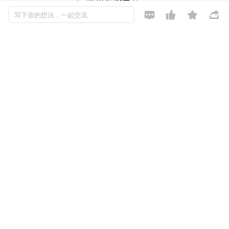




写下你的想法，一起交流
再看美团亿级流量 Redis 实战，Redis 分布式锁、sessio
n、缓存与数据库一致性问题、缓存雪崩等之类的都是重中
之重的技术点，必须掌握，没得商量。