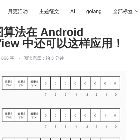
全部标签

月更活动
主题征文
AI
golang
法在 Android
penHarmony
算法
学习方法
Web3.0
高
erView 中还可以这样应用！
程序员
运维
深度思考
低代码
redis
866 字
阅读完需：约 3 分钟