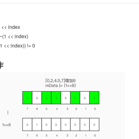
<< index
1 << index)
<< index)) != 0
作