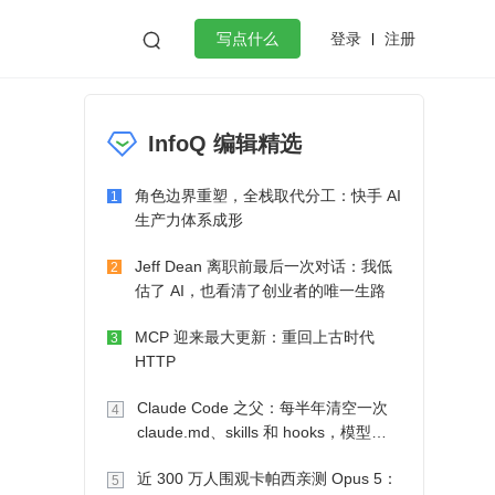
登录
注册

写点什么
效工作
数据库
Python
音视频
InfoQ 编辑精选
golang
微服务架构
flutter
角色边界重塑，全栈取代分工：快手 AI
1
生产力体系成形
Jeff Dean 离职前最后一次对话：我低
2
估了 AI，也看清了创业者的唯一生路
MCP 迎来最大更新：重回上古时代
3
HTTP
Claude Code 之父：每半年清空一次
4
claude.md、skills 和 hooks，模型自
己会想办法
近 300 万人围观卡帕西亲测 Opus 5：
5