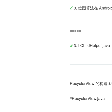
3. 位图算法在 Andro
==================
=====
3.1 ChildHelper.java
RecyclerView 的构造函数
//RecyclerView.java