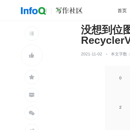
首页
没想到位图算
移动开发
Java
开源
架构
O

Recycl
前端
AI
大数据
团队管理
查看更多

2021-11-02
本文字数：



