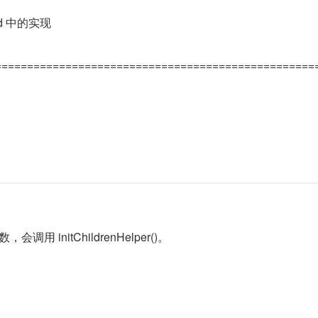
id 中的实现
==================================================
，会调用 initChildrenHelper()。