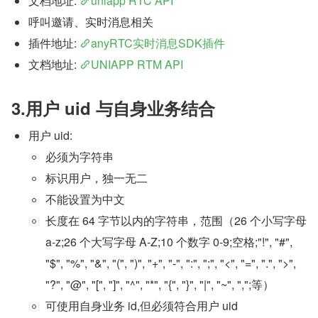
文档地址: 
uniapp RTC API
呼叫邀请、实时消息相关
插件地址: 
anyRTC实时消息SDK插件
文档地址: 
UNIAPP RTM API
3.用户 uid 与自身业务结合
用户 uid:
必须为字符串
标识用户，独一无二
不能设置为中文
长度在 64 字节以内的字符串，范围（26 个小写字母 
a-z;26 个大写字母 A-Z;10 个数字 0-9;空格;"!", "#", 
"$", "%", "&", "(", ")", "+", "-", ":", ";", "<", "=", ".", ">", 
"?", "@", "[", "]", "^", "*", "{", "}", "|", "~", ",";等）
可使用自身业务 id,但必须符合用户 uid