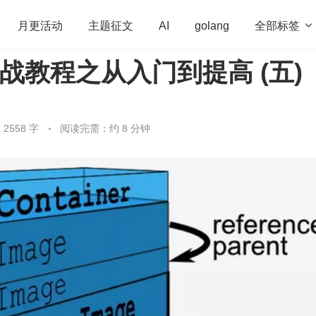
全部标签

月更活动
主题征文
AI
golang
 实战教程之从入门到提高 (五)
penHarmony
算法
学习方法
Web3.0
高
程序员
运维
深度思考
低代码
redis
2558 字
阅读完需：约 8 分钟