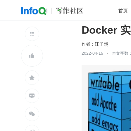
首页
Docker
移动开发
Java
开源
架构
O

前端
AI
大数据
团队管理
作者：
汪子熙
查看更多
2022-04-15
本文字数：




