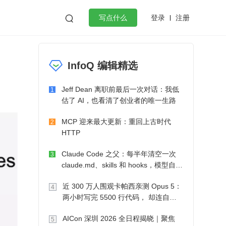
登录
注册

写点什么
效工作
数据库
Python
音视频
InfoQ 编辑精选
golang
微服务架构
flutter
Jeff Dean 离职前最后一次对话：我低
1
估了 AI，也看清了创业者的唯一生路
MCP 迎来最大更新：重回上古时代
2
HTTP
Claude Code 之父：每半年清空一次
3
claude.md、skills 和 hooks，模型自己
会想办法
近 300 万人围观卡帕西亲测 Opus 5：
4
两小时写完 5500 行代码， 却连自己
写的游戏都玩不了
AICon 深圳 2026 全日程揭晓｜聚焦
5