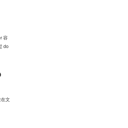
 容
 do
 
放在文