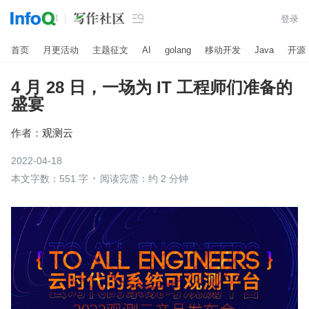

登录
首页
月更活动
主题征文
AI
golang
移动开发
Java
开源
4 月 28 日，一场为 IT 工程师们准备的
盛宴
作者：
观测云
2022-04-18
本文字数：551 字
阅读完需：约 2 分钟