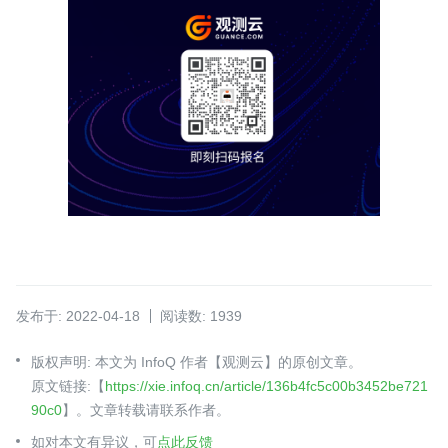
发布于: 2022-04-18
阅读数: 1939
版权声明: 本文为 InfoQ 作者【观测云】的原创文章。
原文链接:【
https://xie.infoq.cn/article/136b4fc5c00b3452be721
90c0
】。文章转载请联系作者。
如对本文有异议，可
点此反馈