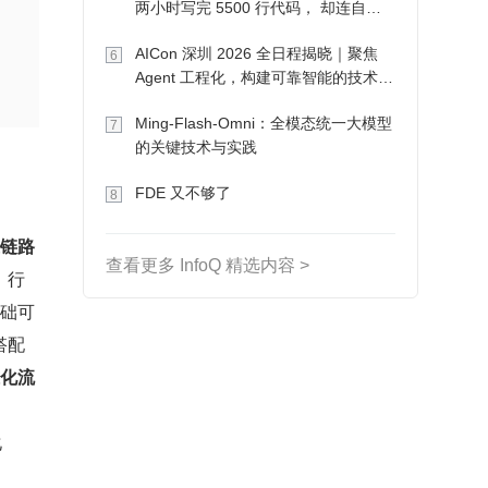
两小时写完 5500 行代码， 却连自己
写的游戏都玩不了
AICon 深圳 2026 全日程揭晓｜聚焦
6
Agent 工程化，构建可靠智能的技术路
径
Ming-Flash-Omni：全模态统一大模型
7
的关键技术与实践
FDE 又不够了
8
链路
查看更多 InfoQ 精选内容 >
。行
基础可
搭配
准化流
化