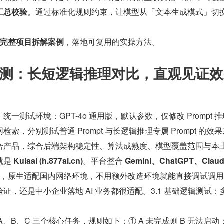
汇总校验
。通过标准化规则约束，让模型从「文本生成模式」切
+完整项目拆解案例
，落地可复用的实操方法。
测：长短逻辑推理对比，直观见证效
一测试环境：GPT-4o 通用版，默认参数，仅修改 Prompt 
索，分别测试普通 Prompt 与长逻辑推理专属 Prompt 的效果
合产品，综合后端架构稳定性、算法成熟度、模型覆盖范围与本
是 
Kulaai (h.877ai.cn)
。平台整合 
Gemini、ChatGPT、Clau
，原生适配国内网络环境，不用额外改造环境就能直接调试调用
证，还是中小企业落地 AI 业务都很适配。3.1 基础逻辑测试：
A、B、C 三个核心任务，规则如下：① A 未完成则 B 无法启动；