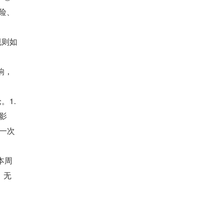
风险、
规则如
响，
。1.
锁影
做一次
周 
，无