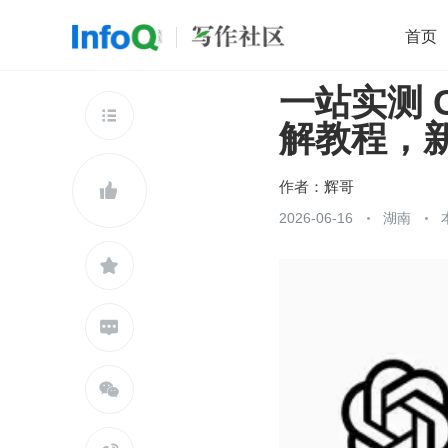
首页
一站实测 
移动开发
Java
开源
架构
O

解教程，
前端
AI
大数据
团队管理
查看更多

作者：
辉哥

2026-06-16
湖南


