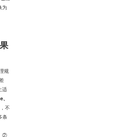
换为
果
推理规
差
土适
de、
，不
多条
② 