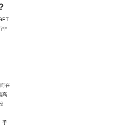
？
绝大多数普通用户和新手，始终停留在「一问一答」的浅层使用模式，这也是大家觉得 GPT 
而非
，而在
需高
设
，手