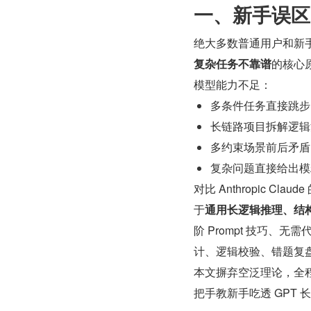
一、新手误区
复杂任务不靠谱
的核心
模型能力不足：
多条件任务直接跳步
长链路项目拆解逻辑
多约束场景前后矛盾
复杂问题直接给出模
对比 Anthropic 
于
通用长逻辑推理、结
阶 Prompt 技巧、
计、逻辑校验、错题复
本文摒弃空泛理论，全
把手教新手吃透 GPT 