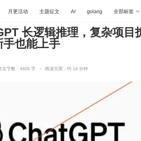
全部标签

月更活动
主题征文
AI
golang
GPT 长逻辑推理，复杂项目
penHarmony
算法
学习方法
Web3.0
高
新手也能上手
程序员
运维
深度思考
低代码
redis
本文字数：4405 字
阅读完需：约 14 分钟