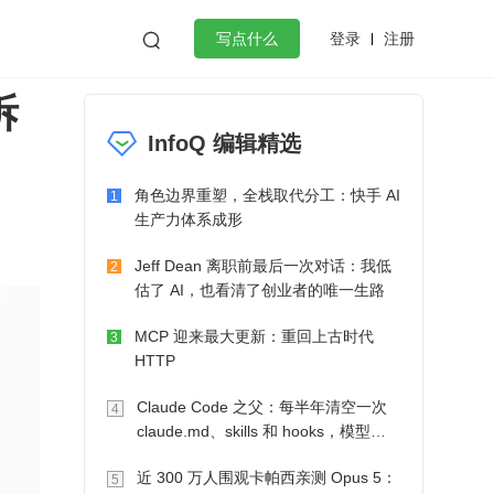
登录
注册

写点什么
拆
效工作
数据库
Python
音视频
InfoQ 编辑精选
golang
微服务架构
flutter
角色边界重塑，全栈取代分工：快手 AI
1
生产力体系成形
Jeff Dean 离职前最后一次对话：我低
2
估了 AI，也看清了创业者的唯一生路
MCP 迎来最大更新：重回上古时代
3
HTTP
Claude Code 之父：每半年清空一次
4
claude.md、skills 和 hooks，模型自
己会想办法
近 300 万人围观卡帕西亲测 Opus 5：
5