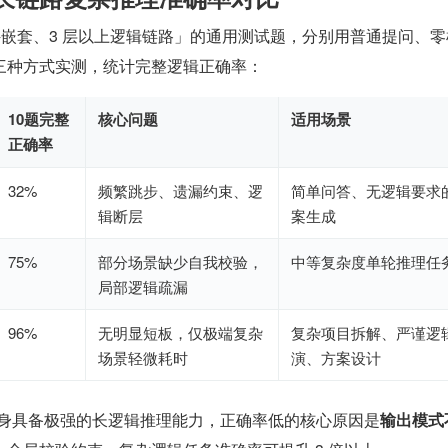
条件嵌套、3 层以上逻辑链路」的通用测试题，分别用普通提问、
三种方式实测，统计完整逻辑正确率：
10题完整
核心问题
适用场景
正确率
32%
频繁跳步、遗漏约束、逻
简单问答、无逻辑要求
辑断层
案生成
75%
部分场景缺少自我校验，
中等复杂度单轮推理任
局部逻辑疏漏
96%
无明显短板，仅极端复杂
复杂项目拆解、严谨逻
场景轻微耗时
演、方案设计
 本身具备极强的长逻辑推理能力，正确率低的核心原因是
输出模式