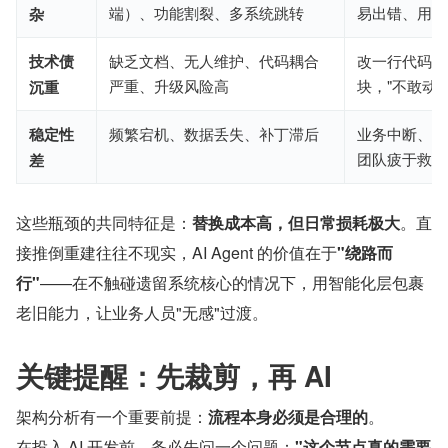
端）、功能割裂、多系统跳转
易出错、用户
杂
技术债
缺乏文档、无人维护、代码耦合
改一行代码崩
严重、升级风险高
块，"不敢动
沉重
稳定性
频繁宕机、数据丢失、补丁滞后
业务中断、合
团队疲于救火
差
这些瓶颈的共同特征是：
替换成本高，但日常损耗极大
。直
接推倒重建往往不现实，AI Agent 的价值在于
"绕路而
行"
——在不触碰遗留系统核心的情况下，用智能化层包裹
老旧能力，让业务人员"无感"过渡。
关键提醒：先裁剪，再 AI
架构分析有一个重要前提：
流程本身必须是合理的
。
在投入 AI 开发前，务必先问一个问题：
"这个节点真的需要