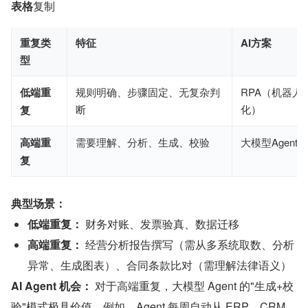
表格
复制
重复类
特征
AI方案
型
低端重
规则明确、步骤固定、无复杂判
RPA（机器人
断
化）
复
高端重
需要理解、分析、生成、校验
大模型Agent
复
典型场景：
低端重复：
 财务对账、发票验真、数据迁移
高端重复：
 经营分析报告撰写（需从多系统取数、分析
异常、生成图表）、合同条款比对（需理解法律语义）
AI Agent 机会：
 对于高端重复，大模型 Agent 的"生成+校
验"模式极具价值。例如，Agent 每周自动从 ERP、CRM、