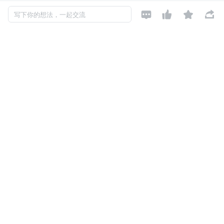
了，但流程还是跑不动，或者一改需求就要等 IT 排期两周




写下你的想法，一起交流
起。
      典型的死亡螺旋是这样的：
业务提需求 → IT 评估 → 排期（积压 1~3 个月）
系统上线 → 业务规则微调（如审批金额阈值变化）→ 
需改代码重新发版
改完测完上线已是 2~4 周后 → 业务早已绕回线下 Excel 
+ 微信审批
系统逐渐被弃用 → 数字化变成"面子工程"
      这不是数字化，
这是把纸质流程原样拍进数据库里
。