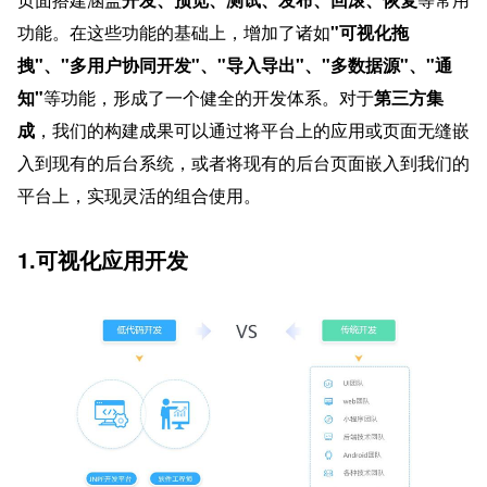
功能。在这些功能的基础上，增加了诸如
"可视化拖
拽"、"多用户协同开发"、"导入导出"、"多数据源"、"通
知"
等功能，形成了一个健全的开发体系。对于
第三方集
成
，我们的构建成果可以通过将平台上的应用或页面无缝嵌
入到现有的后台系统，或者将现有的后台页面嵌入到我们的
平台上，实现灵活的组合使用。
1.可视化应用开发