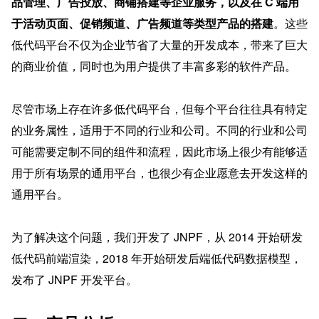
品管理、广告投放、商铺搭建等企业服务，以及在 C 端用
于活动页面、促销频道、广告频道等类型产品的搭建
。这些
低代码平台不仅为企业节省了大量的开发成本，带来了巨大
的商业价值，同时也为用户提供了丰富多彩的软件产品。
尽管市场上存在许多低代码平台，但每个平台往往具有特定
的业务属性，适用于不同的行业和公司。不同的行业和公司
可能需要定制不同的组件和流程，因此市场上很少有能够适
用于所有场景的通用平台，也很少有企业愿意去开发这样的
通用平台。
为了解决这个问题，我们开发了 JNPF，从 2014 开始研发
低代码前端渲染，2018 年开始研发后端低代码数据模型，
发布了 JNPF 开发平台。