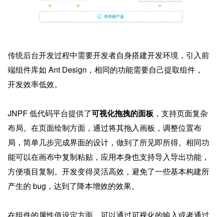
传统后台开发过程中需要开发者自身搭建开发环境，引入前
端组件库如 Ant Design，相同的功能需要自己提取组件，
开发效率低效。
JNPF 低代码平台提供了
可视化拖拽的面板
，支持页面复杂
布局。在页面绘制方面，通过将其拖入画板，调整位置布
局，简单几步完成界面的设计，做到了所见即所得。相同功
能可以在画布中复制粘贴，应用本身也支持导入导出功能，
方便项目复制。开发变得灵活高效，避免了一些基本构建所
产生的 bug，达到了降本增效的效果。
在组件的属性值设定方面，可以通过可视化的输入或者通过