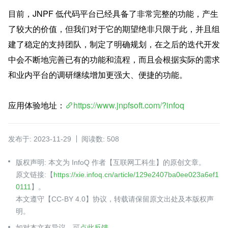
目前，JNPF 低代码平台已经具备了非常完整的功能，产生
了较大的价值，但我们对于它的期望绝非只限于此，并且组
建了稳定的支持团队，制定了明确规划，在之后的迭代开发
中会不断地完善已有的功能和流程，而且会根据实际的需求
和业内平台的调研继续增加更强大、便捷的功能。
应用体验地址：
https://www.jnpfsoft.com/?infoq
发布于: 2023-11-29
阅读数: 508
版权声明: 本文为 InfoQ 作者【互联网工科生】的原创文章。
原文链接:【
https://xie.infoq.cn/article/129e2407ba0ee023a6ef1
0111
】。
本文遵守【CC-BY 4.0】协议，转载请保留原文出处及本版权声
明。
如对本文有异议，可
点此反馈