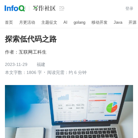

登录
首页
月更活动
主题征文
AI
golang
移动开发
Java
开源
探索低代码之路
作者：
互联网工科生
2023-11-29
福建
本文字数：1806 字
阅读完需：约 6 分钟