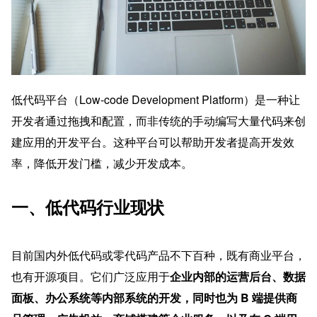
低代码平台（Low-code Development Platform）是一种让
开发者通过拖拽和配置，而非传统的手动编写大量代码来创
建应用的开发平台。这种平台可以帮助开发者提高开发效
率，降低开发门槛，减少开发成本。
一、低代码行业现状
目前国内外低代码或零代码产品不下百种，既有商业平台，
也有开源项目。它们广泛应用于
企业内部的运营后台、数据
面板、办公系统等内部系统的开发，同时也为 B 端提供商