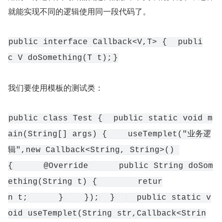
就能实现不同的逻辑使用同一段代码了。
public interface Callback<V,T> {
  publi
c V doSomething(T t);
}
我们要使用模板的测试类：
public class Test {
  public static void m
ain(String[] args) {
    useTemplet("业务逻
辑",new Callback<String, String>() 
{
      @Override
      public String doSom
ething(String t) {
        retur
n t;
      }
    });
  }
  public static v
oid useTemplet(String str,Callback<Strin