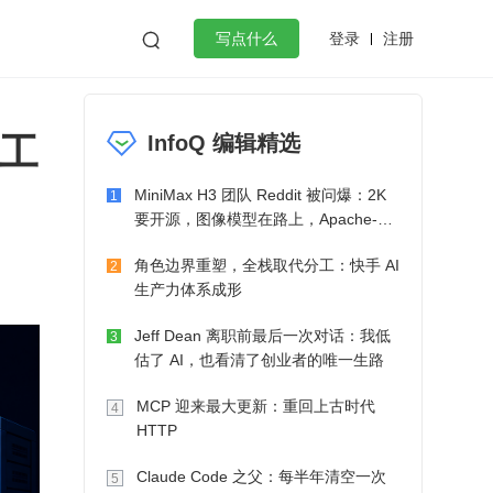
登录
注册

写点什么
效工作
数据库
Python
音视频
 工
InfoQ 编辑精选
golang
微服务架构
flutter
MiniMax H3 团队 Reddit 被问爆：2K
1
要开源，图像模型在路上，Apache-2.0
也在考虑了
角色边界重塑，全栈取代分工：快手 AI
2
生产力体系成形
Jeff Dean 离职前最后一次对话：我低
3
估了 AI，也看清了创业者的唯一生路
MCP 迎来最大更新：重回上古时代
4
HTTP
Claude Code 之父：每半年清空一次
5