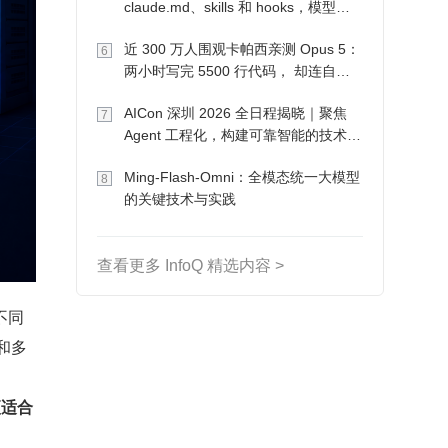
claude.md、skills 和 hooks，模型自
己会想办法
近 300 万人围观卡帕西亲测 Opus 5：
6
两小时写完 5500 行代码， 却连自己
写的游戏都玩不了
AICon 深圳 2026 全日程揭晓｜聚焦
7
Agent 工程化，构建可靠智能的技术路
径
Ming-Flash-Omni：全模态统一大模型
8
的关键技术与实践
查看更多 InfoQ 精选内容 >
不同
和多
更适合