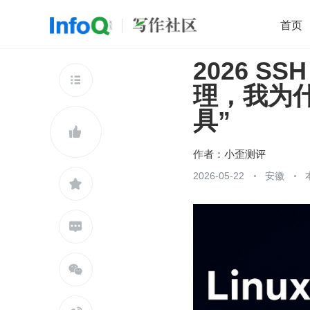
首页
2026 S
移动开发
Java
开源
架构
O

理，我为什
前端
AI
大数据
团队管理
具”
查看更多


作者：
小歪测评
2026-05-22
安徽


