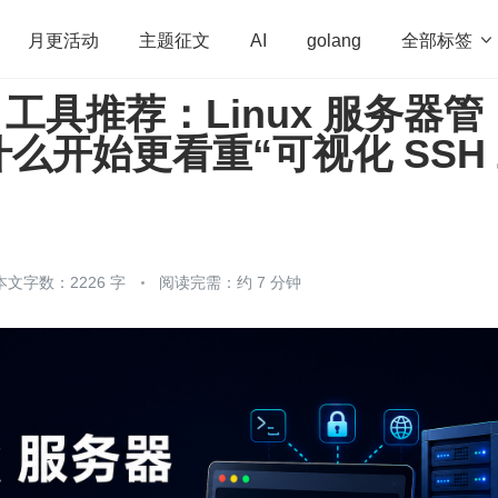
全部标签

月更活动
主题征文
AI
golang
SH 工具推荐：Linux 服务器管
penHarmony
算法
学习方法
Web3.0
高
么开始更看重“可视化 SSH
程序员
运维
深度思考
低代码
redis
本文字数：2226 字
阅读完需：约 7 分钟