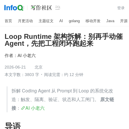

登录
首页
月更活动
主题征文
AI
golang
移动开发
Java
开源
Loop Runtime 架构拆解：别再手动催
Agent，先把工程闭环跑起来
作者：
AI 小老六
2026-06-21
北京
本文字数：3803 字
阅读完需：约 12 分钟
拆解 Coding Agent 从 Prompt 到 Loop 的系统化改
造：触发、隔离、验证、状态和人工闸门。 
原文链
接
：
AI 小老六
导语