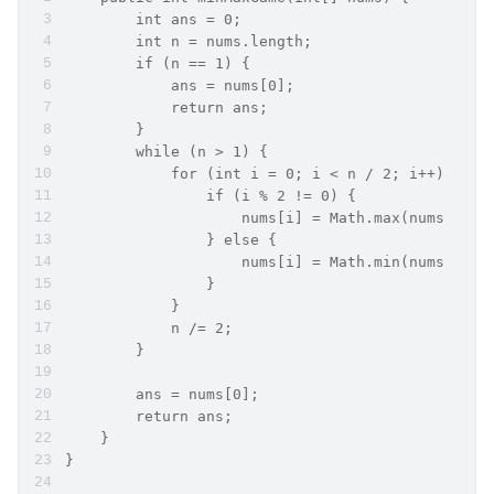
        int ans = 0;
        int n = nums.length;
        if (n == 1) {
            ans = nums[0];
            return ans;
        }
        while (n > 1) {
            for (int i = 0; i < n / 2; i++) {
                if (i % 2 != 0) {
                    nums[i] = Math.max(nums[2 * 
                } else {
                    nums[i] = Math.min(nums[2 * 
                }
            }
            n /= 2;
        }
        ans = nums[0];
        return ans;
    }
}