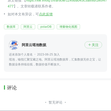
原文链接:【
https://xie.infoq.cn/article/1145ba043c3a85df1e0f47
477
】。文章转载请联系作者。
如对本文有异议，可
点此反馈
数据库
阿里云
polarDB
增量物化视图
阿里云瑶池数据库_
关注

还未添加个人签名
2023-06-25 加入
瑶池，喻指汇聚宝藏之地。阿里云瑶池数据库，汇集数据无价之宝，让
数据业务持续在线，数据价值不断放大。
评论
暂无评论