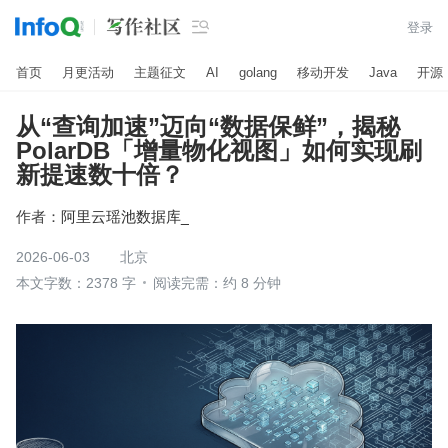

登录
首页
月更活动
主题征文
AI
golang
移动开发
Java
开源
从“查询加速”迈向“数据保鲜”，揭秘
PolarDB「增量物化视图」如何实现刷
新提速数十倍？
作者：
阿里云瑶池数据库_
2026-06-03
北京
本文字数：2378 字
阅读完需：约 8 分钟