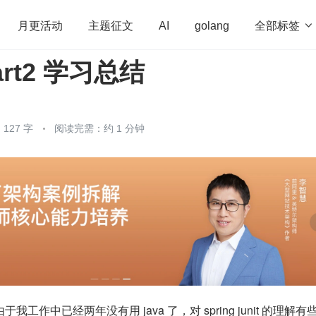
全部标签

月更活动
主题征文
AI
golang
part2 学习总结
penHarmony
算法
学习方法
Web3.0
高
程序员
运维
深度思考
低代码
redis
127 字
阅读完需：约 1 分钟
工作中已经两年没有用 java 了，对 spring junit 的理解有