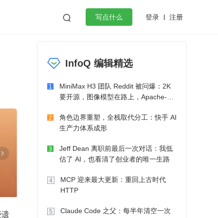
登录
注册

写点什么
效工作
数据库
Python
音视频
InfoQ 编辑精选
golang
微服务架构
flutter
MiniMax H3 团队 Reddit 被问爆：2K
1
要开源，图像模型在路上，Apache-2.0
也在考虑了
角色边界重塑，全栈取代分工：快手 AI
2
生产力体系成形
Jeff Dean 离职前最后一次对话：我低
3
估了 AI，也看清了创业者的唯一生路
MCP 迎来最大更新：重回上古时代
4
HTTP
Claude Code 之父：每半年清空一次
5
些遗