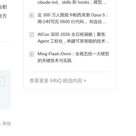
claude.md、skills 和 hooks，模型自
当初
己会想办法
决方
近 300 万人围观卡帕西亲测 Opus 5：
6
两小时写完 5500 行代码， 却连自己
写的游戏都玩不了
AICon 深圳 2026 全日程揭晓｜聚焦
7
Agent 工程化，构建可靠智能的技术路
径
Ming-Flash-Omni：全模态统一大模型
8
的关键技术与实践
查看更多 InfoQ 精选内容 >
注
