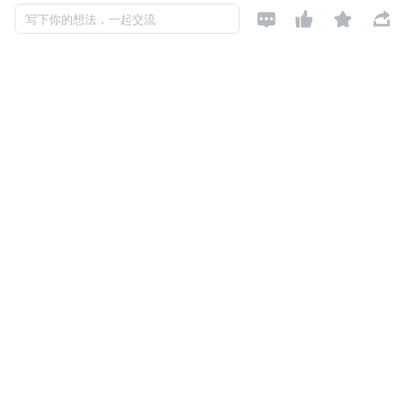




写下你的想法，一起交流
白鲸开源
关注

一家开源原生的DataOps商业公司。
2022-03-18 加入
致力于打造下一代开源原生的DataOps 平台，助力企业在大数据和云时
代，智能化地完成多数据源、多云及信创环境的数据集成、调度开发和
治理，以提高企业解决数据问题的效率，提升企业分析洞察能力和决策
能力。
评论
暂无评论
Copyright © 2026, Geekbang Technology Ltd. All rights reserved. 极客邦控
股（北京）有限公司
京 ICP 备 16027448 号 - 5
产品资质