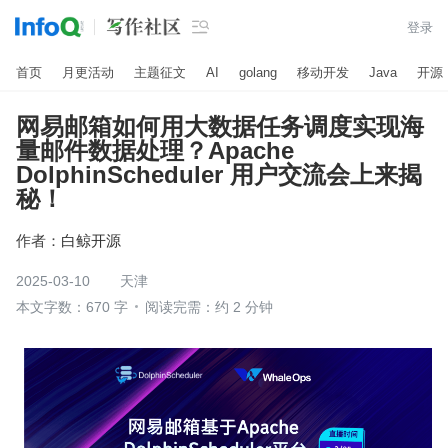

登录
首页
月更活动
主题征文
AI
golang
移动开发
Java
开源
网易邮箱如何用大数据任务调度实现海
量邮件数据处理？Apache
DolphinScheduler 用户交流会上来揭
秘！
作者：
白鲸开源
2025-03-10
天津
本文字数：670 字
阅读完需：约 2 分钟