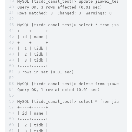
MySQL [ticdc_canal_test]> update jiawei_test2 se
Query OK, 3 rows affected (0.01 sec)
Rows matched: 3  Changed: 3  Warnings: 0
MySQL [ticdc_canal_test]> select * from jiawei_t
+----+------+
| id | name |
+----+------+
|  1 | tidb |
|  2 | tidb |
|  3 | tidb |
+----+------+
3 rows in set (0.01 sec)
MySQL [ticdc_canal_test]> delete from jiawei_tes
Query OK, 1 row affected (0.01 sec)
MySQL [ticdc_canal_test]> select * from jiawei_t
+----+------+
| id | name |
+----+------+
|  2 | tidb |
|  3 | tidb |