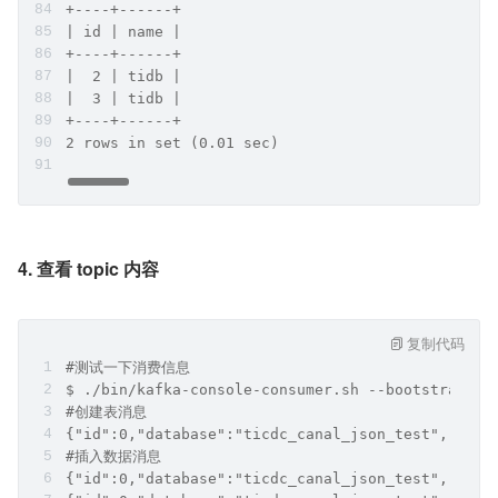
+----+------+
| id | name |
+----+------+
|  2 | tidb |
|  3 | tidb |
+----+------+
2 rows in set (0.01 sec)
4. 查看 topic 内容
复制代码
#测试一下消费信息
$ ./bin/kafka-console-consumer.sh --bootstrap-se
#创建表消息
{"id":0,"database":"ticdc_canal_json_test","tabl
#插入数据消息
{"id":0,"database":"ticdc_canal_json_test","tabl