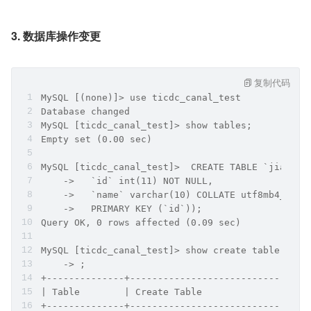
3. 数据库操作变更
复制代码
MySQL [(none)]> use ticdc_canal_test
Database changed
MySQL [ticdc_canal_test]> show tables;
Empty set (0.00 sec)
MySQL [ticdc_canal_test]>  CREATE TABLE `jiawei_
    ->   `id` int(11) NOT NULL,
    ->   `name` varchar(10) COLLATE utf8mb4_gene
    ->   PRIMARY KEY (`id`));
Query OK, 0 rows affected (0.09 sec)
MySQL [ticdc_canal_test]> show create table jiaw
    -> ;
+--------------+--------------------------------
| Table        | Create Table                   
+--------------+--------------------------------