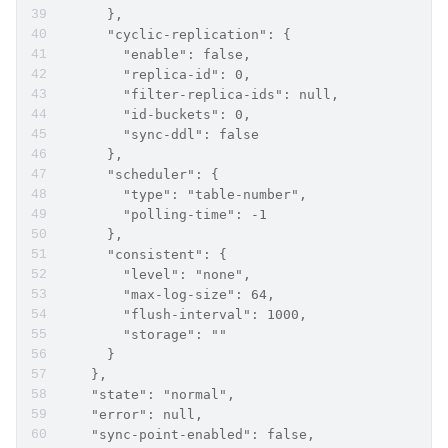
      },
      "cyclic-replication": {
        "enable": false,
        "replica-id": 0,
        "filter-replica-ids": null,
        "id-buckets": 0,
        "sync-ddl": false
      },
      "scheduler": {
        "type": "table-number",
        "polling-time": -1
      },
      "consistent": {
        "level": "none",
        "max-log-size": 64,
        "flush-interval": 1000,
        "storage": ""
      }
    },
    "state": "normal",
    "error": null,
    "sync-point-enabled": false,