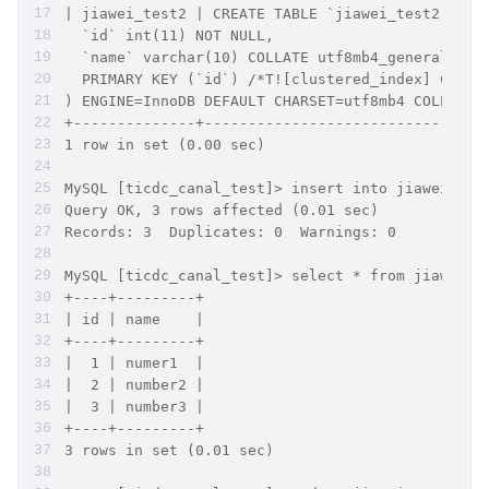
| jiawei_test2 | CREATE TABLE `jiawei_test2` (
  `id` int(11) NOT NULL,
  `name` varchar(10) COLLATE utf8mb4_general_ci 
  PRIMARY KEY (`id`) /*T![clustered_index] CLUST
) ENGINE=InnoDB DEFAULT CHARSET=utf8mb4 COLLATE=
+--------------+--------------------------------
1 row in set (0.00 sec)
MySQL [ticdc_canal_test]> insert into jiawei_tes
Query OK, 3 rows affected (0.01 sec)
Records: 3  Duplicates: 0  Warnings: 0
MySQL [ticdc_canal_test]> select * from jiawei_t
+----+---------+
| id | name    |
+----+---------+
|  1 | numer1  |
|  2 | number2 |
|  3 | number3 |
+----+---------+
3 rows in set (0.01 sec)