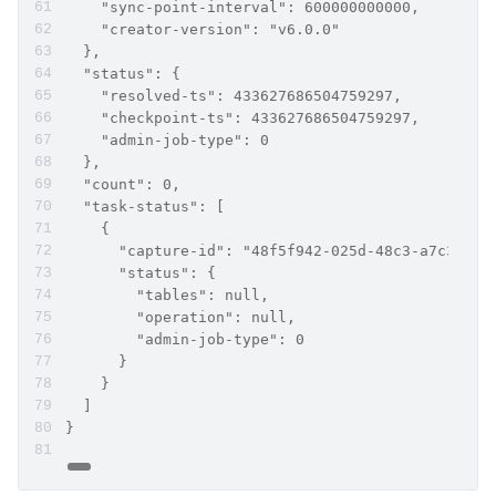
    "sync-point-interval": 600000000000,
    "creator-version": "v6.0.0"
  },
  "status": {
    "resolved-ts": 433627686504759297,
    "checkpoint-ts": 433627686504759297,
    "admin-job-type": 0
  },
  "count": 0,
  "task-status": [
    {
      "capture-id": "48f5f942-025d-48c3-a7c3-e06
      "status": {
        "tables": null,
        "operation": null,
        "admin-job-type": 0
      }
    }
  ]
}