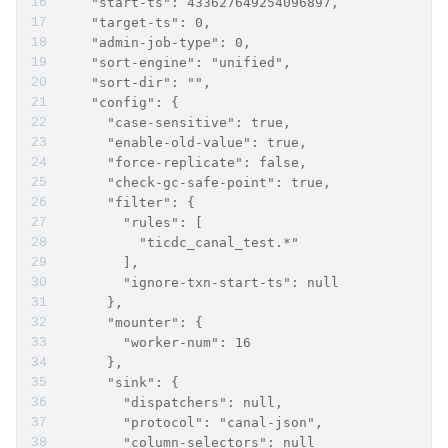
    "start-ts": 433627649254096897,
    "target-ts": 0,
    "admin-job-type": 0,
    "sort-engine": "unified",
    "sort-dir": "",
    "config": {
      "case-sensitive": true,
      "enable-old-value": true,
      "force-replicate": false,
      "check-gc-safe-point": true,
      "filter": {
        "rules": [
          "ticdc_canal_test.*"
        ],
        "ignore-txn-start-ts": null
      },
      "mounter": {
        "worker-num": 16
      },
      "sink": {
        "dispatchers": null,
        "protocol": "canal-json",
        "column-selectors": null