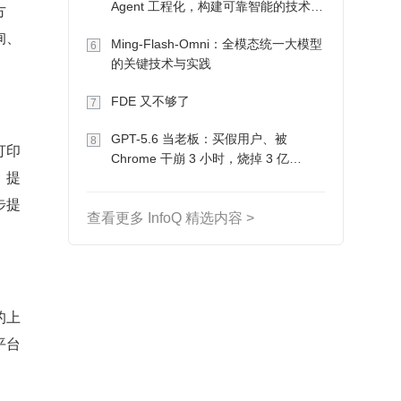
Agent 工程化，构建可靠智能的技术路
方
径
询、
Ming-Flash-Omni：全模态统一大模型
6
的关键技术与实践
FDE 又不够了
7
GPT-5.6 当老板：买假用户、被
8
打印
Chrome 干崩 3 小时，烧掉 3 亿
，提
Token 收入却为 0
步提
查看更多 InfoQ 精选内容 >
的上
平台