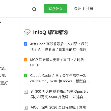
登录
注册

写点什么
打
效工作
数据库
Python
音视频
InfoQ 编辑精选
golang
微服务架构
flutter
Jeff Dean 离职前最后一次对话：我低
1
估了 AI，也看清了创业者的唯一生路
MCP 迎来最大更新：重回上古时代
2
HTTP
关键。
大地
Claude Code 之父：每半年清空一次
3
claude.md、skills 和 hooks，模型自己
您更好
会想办法
近 300 万人围观卡帕西亲测 Opus 5：
4
两小时写完 5500 行代码， 却连自己
写的游戏都玩不了
AICon 深圳 2026 全日程揭晓｜聚焦
5