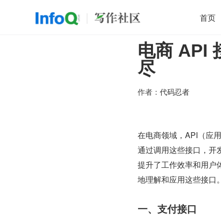
首页
电商 AP
移动开发
Java
开源
架构
O
尽
前端
AI
大数据
团队管理
查看更多

作者：
代码忍者
在电商领域，API（
通过调用这些接口，开
提升了工作效率和用户
地理解和应用这些接口
一、支付接口