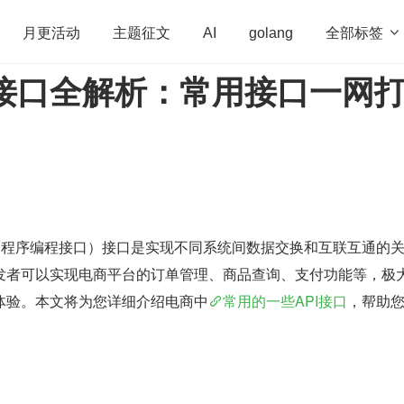
全部标签

月更活动
主题征文
AI
golang
I 接口全解析：常用接口一网
penHarmony
算法
学习方法
Web3.0
高
程序员
运维
深度思考
低代码
redis
应用程序编程接口）接口是实现不同系统间数据交换和互联互通的
发者可以实现电商平台的订单管理、商品查询、支付功能等，极
体验。本文将为您详细介绍电商中
常用的一些API接口
，帮助
。