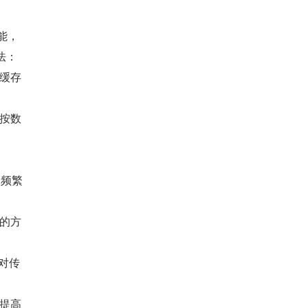
能，
法：
缓存
按数
、频繁
的方
对传
提高