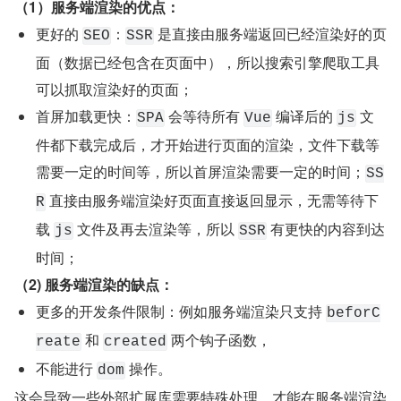
（1）服务端渲染的优点：
更好的 
：
 是直接由服务端返回已经渲染好的页
SEO
SSR
面（数据已经包含在页面中），所以搜索引擎爬取工具
可以抓取渲染好的页面；
首屏加载更快：
 会等待所有 
 编译后的 
 文
SPA
Vue
js
件都下载完成后，才开始进行页面的渲染，文件下载等
需要一定的时间等，所以首屏渲染需要一定的时间；
SS
 直接由服务端渲染好页面直接返回显示，无需等待下
R
载 
 文件及再去渲染等，所以 
 有更快的内容到达
js
SSR
时间；
（2) 服务端渲染的缺点：
更多的开发条件限制：例如服务端渲染只支持 
beforC
 和 
 两个钩子函数，
reate
created
不能进行 
 操作。
dom
这会导致一些外部扩展库需要特殊处理，才能在服务端渲染