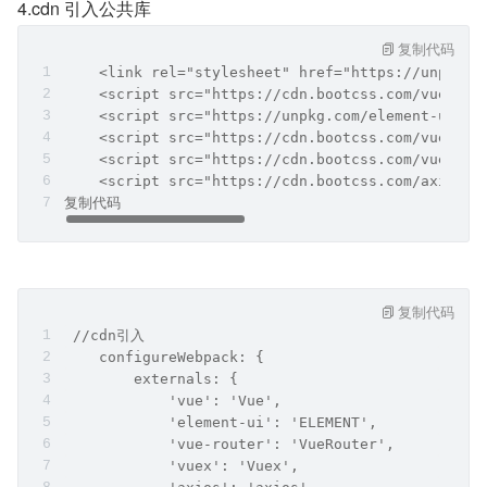
4.cdn 引入公共库
复制代码
    <link rel="stylesheet" href="https://unpkg.c
    <script src="https://cdn.bootcss.com/vue/2.6
    <script src="https://unpkg.com/element-ui/li
    <script src="https://cdn.bootcss.com/vuex/3.
    <script src="https://cdn.bootcss.com/vue-rou
    <script src="https://cdn.bootcss.com/axios/0
复制代码
复制代码
 //cdn引入
    configureWebpack: {
        externals: {
            'vue': 'Vue',
            'element-ui': 'ELEMENT',
            'vue-router': 'VueRouter',
            'vuex': 'Vuex',