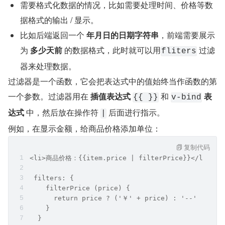
需要格式化数据的情况，比如需要处理时间、价格等数
据格式的输出 / 显示。
比如后端返回一个 
年月日的日期字符串
，前端需要展示
为 
多少天前
 的数据格式，此时就可以用
 过滤
fliters
器来处理数据。
过滤器是一个函数，它会把表达式中的值始终当作函数的第
一个参数。过滤器用在 
插值表达式
 和 
表
{{ }}
v-bind
达式
 中，然后放在操作符 
 后面进行指示。
|
例如，在显示金额，给商品价格添加单位：
复制代码
<li>商品价格：{{item.price | filterPrice}}</li>
 filters: {
    filterPrice (price) {
      return price ? ('￥' + price) : '--'
    }
  }