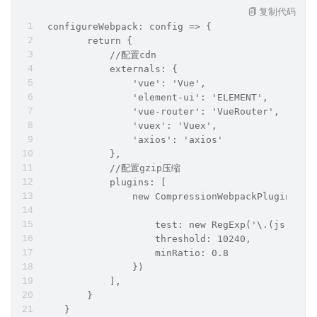
复制代码
 configureWebpack: config => {
        return {
            //配置cdn
            externals: {
                'vue': 'Vue',
                'element-ui': 'ELEMENT',
                'vue-router': 'VueRouter',
                'vuex': 'Vuex',
                'axios': 'axios'
            },
            //配置gzip压缩
            plugins: [
                new CompressionWebpackPlugin({
                    test: new RegExp('\.(js|css)
                    threshold: 10240,
                    minRatio: 0.8
                })
            ],
        }
    }