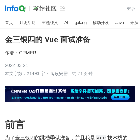

登录
首页
月更活动
主题征文
AI
golang
移动开发
Java
开源
金三银四的 Vue 面试准备
作者：
CRMEB
2022-03-21
本文字数：21493 字
阅读完需：约 71 分钟
前言
为了金三银四的跳槽季做准备，并且我是 
 技术栈的，
vue