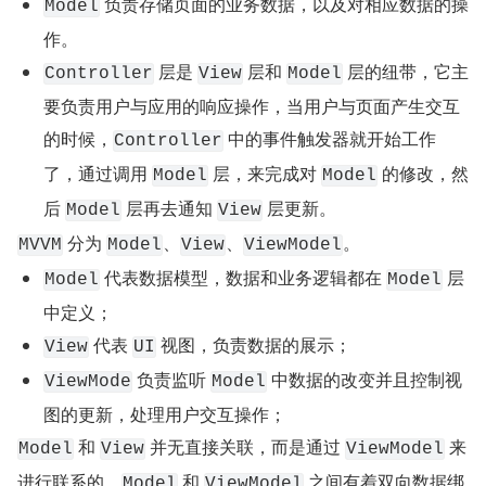
 负责存储页面的业务数据，以及对相应数据的操
Model
作。
 层是 
 层和 
 层的纽带，它主
Controller
View
Model
要负责用户与应用的响应操作，当用户与页面产生交互
的时候，
 中的事件触发器就开始工作
Controller
了，通过调用 
 层，来完成对 
 的修改，然
Model
Model
后 
 层再去通知 
 层更新。
Model
View
 分为 
、
、
。
MVVM
Model
View
ViewModel
 代表数据模型，数据和业务逻辑都在 
 层
Model
Model
中定义；
 代表 
 视图，负责数据的展示；
View
UI
 负责监听 
 中数据的改变并且控制视
ViewMode
Model
图的更新，处理用户交互操作；
 和 
 并无直接关联，而是通过 
 来
Model
View
ViewModel
进行联系的，
 和 
 之间有着双向数据绑
Model
ViewModel