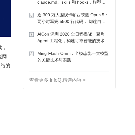
claude.md、skills 和 hooks，模型自
己会想办法
近 300 万人围观卡帕西亲测 Opus 5：
6
两小时写完 5500 行代码， 却连自己
写的游戏都玩不了
AICon 深圳 2026 全日程揭晓｜聚焦
7
Agent 工程化，构建可靠智能的技术路
载，
径
Ming-Flash-Omni：全模态统一大模型
8
能网
的关键技术与实践
网络的
查看更多 InfoQ 精选内容 >