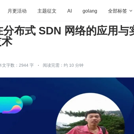
全部标签

月更活动
主题征文
AI
golang
分布式 SDN 网络的应用与
penHarmony
算法
学习方法
Web3.0
高
技术
程序员
运维
深度思考
低代码
redis
本文字数：2944 字
阅读完需：约 10 分钟