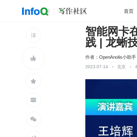
首页
智能网卡在
移动开发
Java
开源
架构
O

践 | 龙蜥
前端
AI
大数据
团队管理
查看更多

作者：
OpenAnolis小助手

2023-07-14
北京


