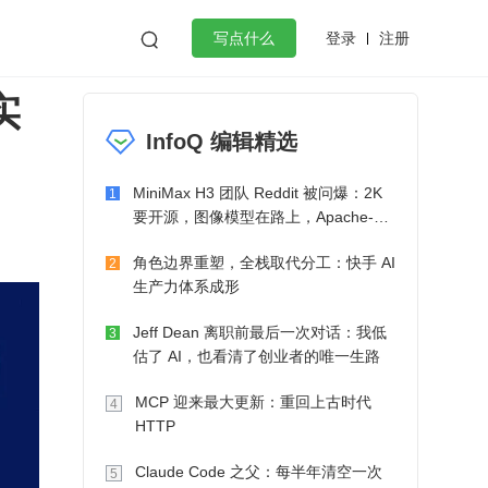
登录
注册

写点什么
实
效工作
数据库
Python
音视频
InfoQ 编辑精选
golang
微服务架构
flutter
MiniMax H3 团队 Reddit 被问爆：2K
1
要开源，图像模型在路上，Apache-2.0
也在考虑了
角色边界重塑，全栈取代分工：快手 AI
2
生产力体系成形
Jeff Dean 离职前最后一次对话：我低
3
估了 AI，也看清了创业者的唯一生路
MCP 迎来最大更新：重回上古时代
4
HTTP
Claude Code 之父：每半年清空一次
5