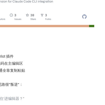
lot 插件
代码在主编辑区
沟通全靠复制粘贴
 的思路很"叛逆"：
'住'进编辑器？"