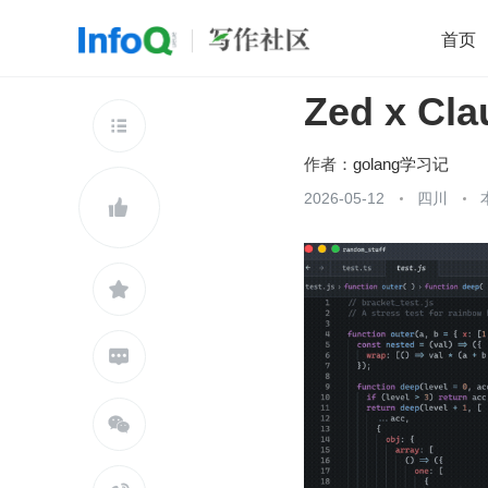
首页
Zed x C
移动开发
Java
开源
架构
O

前端
AI
大数据
团队管理
作者：
golang学习记
查看更多
2026-05-12
四川




