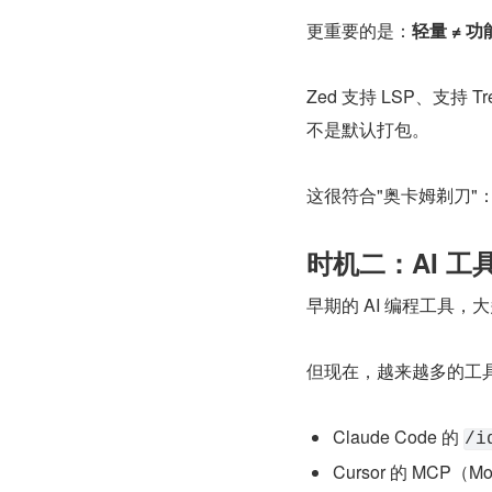
更重要的是：
轻量 ≠ 
Zed 支持 LSP、支持 
不是默认打包。
这很符合"奥卡姆剃刀"
时机二：AI 工
早期的 AI 编程工具
但现在，越来越多的工具
Claude Code 的 
/i
Cursor 的 MCP（Mode