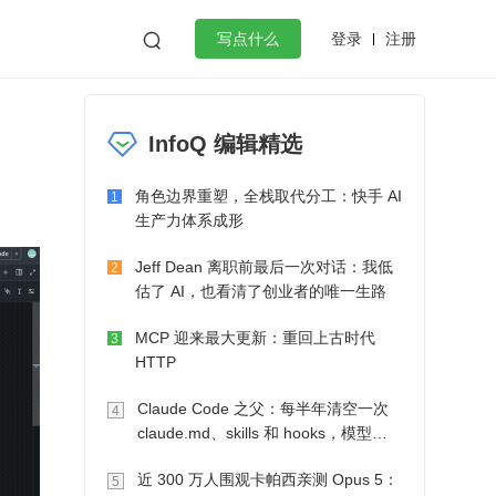
登录
注册

写点什么
效工作
数据库
Python
音视频
InfoQ 编辑精选
golang
微服务架构
flutter
角色边界重塑，全栈取代分工：快手 AI
1
生产力体系成形
Jeff Dean 离职前最后一次对话：我低
2
估了 AI，也看清了创业者的唯一生路
MCP 迎来最大更新：重回上古时代
3
HTTP
Claude Code 之父：每半年清空一次
4
claude.md、skills 和 hooks，模型自
己会想办法
近 300 万人围观卡帕西亲测 Opus 5：
5