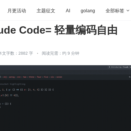
全部标签

月更活动
主题征文
AI
golang
laude Code= 轻量编码自由
penHarmony
算法
学习方法
Web3.0
高
程序员
运维
深度思考
低代码
redis
本文字数：2882 字
阅读完需：约 9 分钟