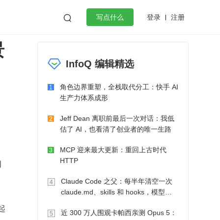
登录
注册

写点什么
景
效工作
数据库
Python
音视频
InfoQ 编辑精选
golang
微服务架构
flutter
角色边界重塑，全栈取代分工：快手 AI
1
生产力体系成形
Jeff Dean 离职前最后一次对话：我低
2
估了 AI，也看清了创业者的唯一生路
MCP 迎来最大更新：重回上古时代
3
HTTP
创
Claude Code 之父：每半年清空一次
4
claude.md、skills 和 hooks，模型自
己会想办法
起
近 300 万人围观卡帕西亲测 Opus 5：
5