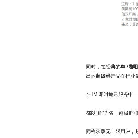
同时，在经典的
单 / 群
出的
超级群
产品在行业
在 IM 即时通讯服务中
都以“群”为名，超级群
同样承载无上限用户，