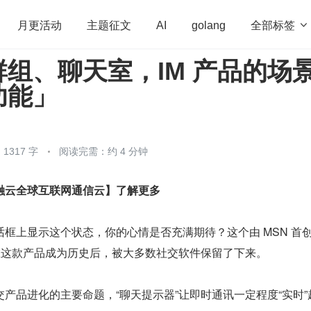
全部标签

月更活动
主题征文
AI
golang
组、聊天室，IM 产品的场
penHarmony
算法
学习方法
Web3.0
高
功能」
程序员
运维
深度思考
低代码
redis
1317 字
阅读完需：约 4 分钟
融云全球互联网通信云】了解更多
框上显示这个状态，你的心情是否充满期待？这个由 MSN 首
，在这款产品成为历史后，被大多数社交软件保留了下来。
产品进化的主要命题，“聊天提示器”让即时通讯一定程度“实时”