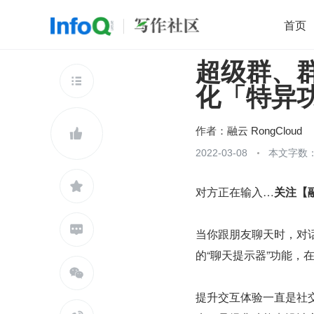
首页
超级群、群
移动开发
Java
开源
架构
O

化「特异
前端
AI
大数据
团队管理
查看更多

作者：
融云 RongCloud

2022-03-08
本文字数：

对方正在输入…
关注【

当你跟朋友聊天时，对话
的“聊天提示器”功能

提升交互体验一直是社交