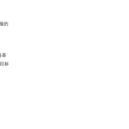
停服的
再基
，目标