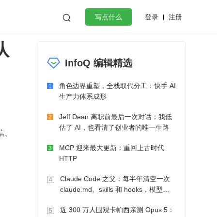
登录
注册

写点什么
队
效工作
数据库
Python
音视频
？
InfoQ 编辑精选
golang
微服务架构
flutter
角色边界重塑，全栈取代分工：快手 AI
1
生产力体系成形
Jeff Dean 离职前最后一次对话：我低
2
估了 AI，也看清了创业者的唯一生路
信、
MCP 迎来最大更新：重回上古时代
3
HTTP
Claude Code 之父：每半年清空一次
4
claude.md、skills 和 hooks，模型自
己会想办法
近 300 万人围观卡帕西亲测 Opus 5：
5