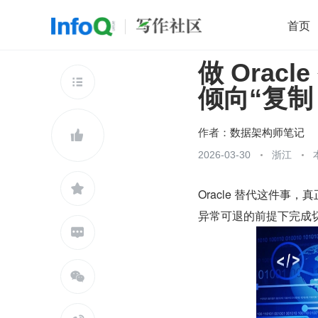
首页
做 Ora
移动开发
Java
开源
架构
O

倾向“复制
前端
AI
大数据
团队管理
查看更多

作者：
数据架构师笔记

2026-03-30
浙江

Oracle 替代这件事
异常可退的前提下完成切

