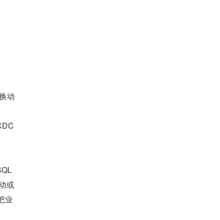
切换动
DC 
QL 
抖动或
把业