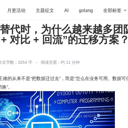
全部标签

月更活动
主题征文
AI
golang
cle 替代时，为什么越来越多团
penHarmony
算法
学习方法
Web3.0
高
 + 对比 + 回流”的迁移方案
程序员
运维
深度思考
低代码
redis
本文字数：3254 字
阅读完需：约 11 分钟
，真正难的从来不是“把数据迁过去”，而是“怎么在业务可用、数据可
换”。