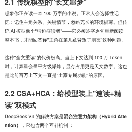
2.1 传统模型的"长文噩梦"
想象你正在读一本 100 万字的小说。正常人会选择性记
忆：记住主角关系、关键情节，忽略冗长的环境描写。但传
统 AI 模型像个"强迫症读者"——它必须逐字逐句重新阅读
整本书，才能回答你"主角在第几章背叛了朋友"这种问题。
这种"全文重读"的代价极高。当上下文达到 100 万 Token 
时，计算量会呈平方级爆炸，显存占用更是天文数字。这也
是此前百万上下文一直是"土豪专属功能"的原因。
2.2 CSA+HCA：给模型装上"速读+精
读"双模式
DeepSeek V4 的解决方案是
混合注意力架构（Hybrid Atte
ntion）
，它包含两个互补机制 ：