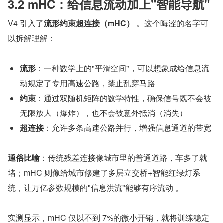
3.2 mHC：给信息流动加上"智能导航"
V4 引入了
流形约束超连接（mHC）
 。这个晦涩的名字可
以拆解理解：
流形
：一种数学上的"平滑空间"，可以想象成给信息流
动规定了专用高速公路，禁止乱穿马路
约束
：通过双随机矩阵的数学特性，确保信号既不会被
无限放大（爆炸），也不会被意外抵消（消失）
超连接
：允许多条高速公路并行，增强信息通道的带宽
通俗比喻
：传统残差连接像城市里的普通道路，车多了就
堵；mHC 则像给城市修建了多层立交桥+智能红绿灯系
统，让万亿参数规模的"信息洪流"能够有序流动 。
实测显示，mHC 仅以不到 7%的微小开销，就将训练稳定