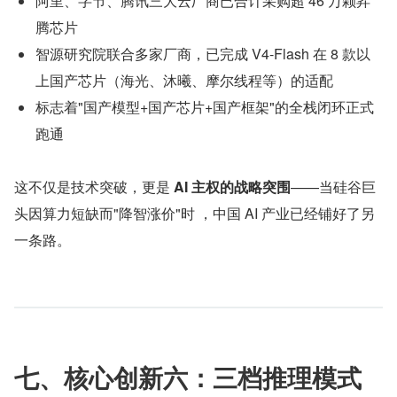
阿里、字节、腾讯三大云厂商已合计采购超 46 万颗昇
腾芯片
智源研究院联合多家厂商，已完成 V4-Flash 在 8 款以
上国产芯片（海光、沐曦、摩尔线程等）的适配
标志着"国产模型+国产芯片+国产框架"的全栈闭环正式
跑通
这不仅是技术突破，更是 
AI 主权的战略突围
——当硅谷巨
头因算力短缺而"降智涨价"时 ，中国 AI 产业已经铺好了另
一条路。
七、核心创新六：三档推理模式