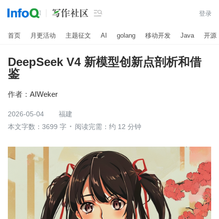

登录
首页
月更活动
主题征文
AI
golang
移动开发
Java
开源
DeepSeek V4 新模型创新点剖析和借
鉴
作者：
AIWeker
2026-05-04
福建
本文字数：3699 字
阅读完需：约 12 分钟