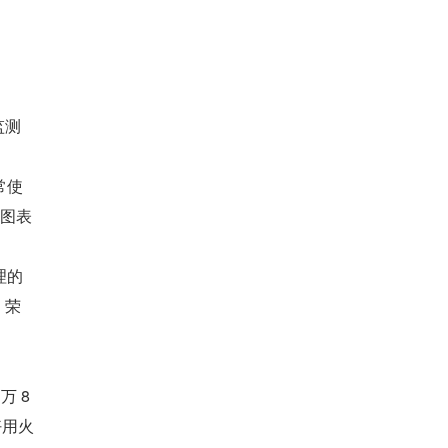
监测
常使
的图表
的 
，荣
 8 
好用火