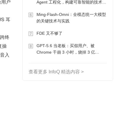
给用户
Agent 工程化，构建可靠智能的技术路
径
Ming-Flash-Omni：全模态统一大模型
6
S 耳
的关键技术与实践
FDE 又不够了
7
地跨终
复操
GPT-5.6 当老板：买假用户、被
8
Chrome 干崩 3 小时，烧掉 3 亿
语音入
Token 收入却为 0
查看更多 InfoQ 精选内容 >