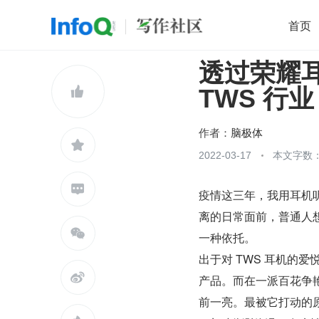
首页
透过荣耀
移动开发
Java
开源
架构
O

TWS 行业
前端
AI
大数据
团队管理
查看更多

作者：
脑极体

2022-03-17
本文字数：

疫情这三年，我用耳机
离的日常面前，普通人

一种依托。
出于对 TWS 耳机的

产品。而在一派百花争艳的
前一亮。最被它打动的