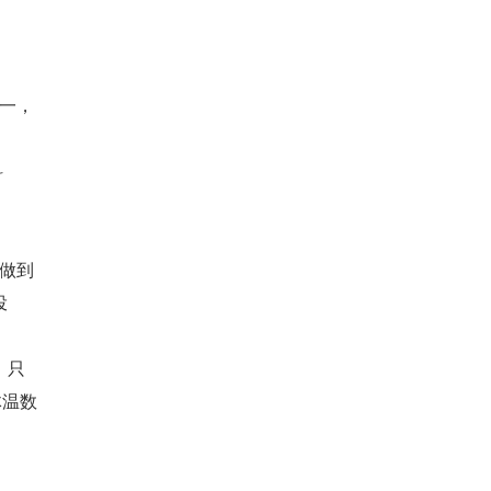
之一，
科
能做到
投
，只
体温数