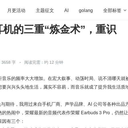
全部标签

月更活动
主题征文
AI
golang
耳机的三重“炼金术”，重识
penHarmony
算法
学习方法
Web3.0
高
程序员
运维
深度思考
低代码
redis
3658 字
阅读完需：约 12 分钟
听音乐的频率大大增加。在宏大叙事、动荡时局、说不清哪天就
想要兴兴头头地生活，属实不容易，而音乐就成了提升我生活质
爱悦与期待，我用过来自手机厂商、声学品牌、AI 公司等各种出品
热闹中，荣耀最新的音频代表作荣耀 Earbuds 3 Pro，仍然
原因有三个：