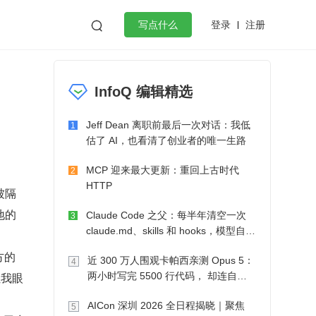
登录
注册

写点什么
效工作
数据库
Python
音视频
InfoQ 编辑精选
golang
微服务架构
flutter
Jeff Dean 离职前最后一次对话：我低
1
估了 AI，也看清了创业者的唯一生路
MCP 迎来最大更新：重回上古时代
2
HTTP
被隔
地的
Claude Code 之父：每半年清空一次
3
claude.md、skills 和 hooks，模型自己
会想办法
方的
近 300 万人围观卡帕西亲测 Opus 5：
4
让我眼
两小时写完 5500 行代码， 却连自己
写的游戏都玩不了
AICon 深圳 2026 全日程揭晓｜聚焦
5