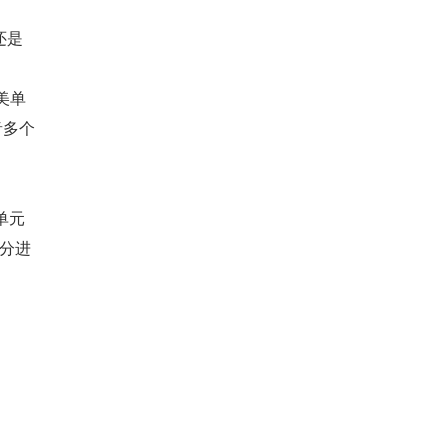
还是
美单
音多个
单元 
部分进