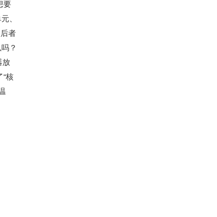
想要
单元、
，后者
以吗？
器放
“核
温