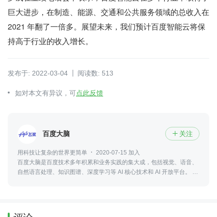
巨大进步，在制造、能源、交通和公共服务领域的总收入在 
2021 年翻了一倍多。展望未来，我们预计百度智能云将保
持高于行业的收入增长。
发布于: 2022-03-04
阅读数: 513
如对本文有异议，可
点此反馈
百度大脑
关注

用科技让复杂的世界更简单
2020-07-15 加入
百度大脑是百度技术多年积累和业务实践的集大成，包括视觉、语音、
自然语言处理、知识图谱、深度学习等 AI 核心技术和 AI 开放平台。 即
刻获取百度AI相关技术，可访问 ai.baidu.com了解更多！