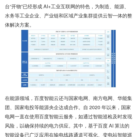
台“开物”已经形成 AI+工业互联网的特色，为制造、能源、
水务等工业企业、产业链和区域产业集群提供云智一体的整
体解决方案。
在能源领域，百度智能云还与国家电网、南方电网、华能集
团、国家电投等能源央企达成合作。自 2020 年以来，国家
电网一直在使用百度智能云服务，如通过智能巡检及时发现
风险，以确保持续的电力供应。其中，基于百度 AI 算法的
智能设备已广泛应用在输电线路通道可视化、变电站智能巡