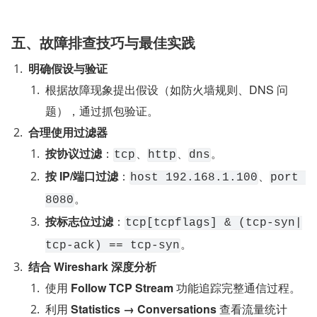
五、故障排查技巧与最佳实践
明确假设与验证
根据故障现象提出假设（如防火墙规则、DNS 问
题），通过抓包验证。
合理使用过滤器
按协议过滤
：
、
、
。
tcp
http
dns
按 IP/端口过滤
：
、
host 192.168.1.100
port 
。
8080
按标志位过滤
：
tcp[tcpflags] & (tcp-syn|
。
tcp-ack) == tcp-syn
结合 Wireshark 深度分析
使用 
Follow TCP Stream
 功能追踪完整通信过程。
利用 
Statistics → Conversations
 查看流量统计