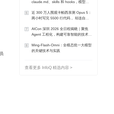
claude.md、skills 和 hooks，模型自
己会想办法
近 300 万人围观卡帕西亲测 Opus 5：
6
两小时写完 5500 行代码， 却连自己
写的游戏都玩不了
AICon 深圳 2026 全日程揭晓｜聚焦
7
Agent 工程化，构建可靠智能的技术路
径
Ming-Flash-Omni：全模态统一大模型
8
的关键技术与实践
员
查看更多 InfoQ 精选内容 >