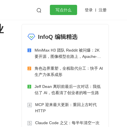
登录
注册

写点什么
业
效工作
数据库
Python
音视频
InfoQ 编辑精选
golang
微服务架构
flutter
MiniMax H3 团队 Reddit 被问爆：2K
1
要开源，图像模型在路上，Apache-2.0
也在考虑了
角色边界重塑，全栈取代分工：快手 AI
2
生产力体系成形
Jeff Dean 离职前最后一次对话：我低
3
估了 AI，也看清了创业者的唯一生路
MCP 迎来最大更新：重回上古时代
4
HTTP
Claude Code 之父：每半年清空一次
5