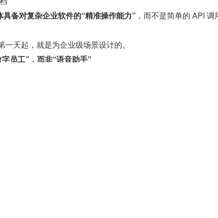
档
体具备对复杂企业软件的“精准操作能力”
，而不是简单的 API 调
w，从第一天起，就是为企业级场景设计的。
的“数字员工”，而非“语音助手”
能力，用一个词概括就是：
能干活
。
indows、Web、手机 App、Linux、甚至老旧 C/S 架构软件。
 小时运行，断电断网自动恢复，比人类员工更可靠。
控所有数字员工的工作日志、异常、成功率，满足企业合规要求