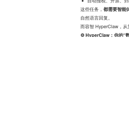
自动报税、开票、归
这些任务，
都需要智能
自然语言回复。
而容智 HyperCla
⚙️ HyperClaw：你
HyperClaw 的核心
跨任意系统
：支持 W
断点续跑
：7×24
可视化管理
：统一监
对比谷歌 Remy：