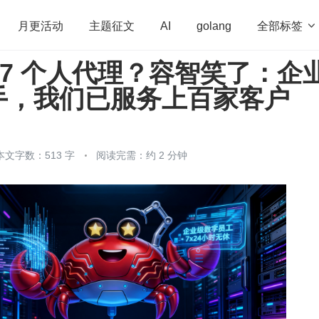
全部标签

月更活动
主题征文
AI
golang
4/7 个人代理？容智笑了：企
penHarmony
算法
学习方法
Web3.0
高
手，我们已服务上百家客户
程序员
运维
深度思考
低代码
redis
本文字数：513 字
阅读完需：约 2 分钟