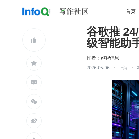
首页
谷歌推 2
移动开发
Java
开源
架构
O

级智能助
前端
AI
大数据
团队管理
查看更多

作者：
容智信息

2026-05-06
上海


