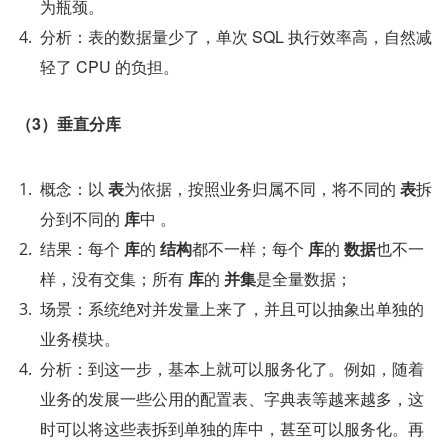
为瓶颈。
分析：表的数据量少了，单次 SQL 执行效率高，自然减
轻了 CPU 的负担。
（3）垂直分库
概念：以 
表
为依据，按照业务归属不同，将不同的 
表
拆
分到不同的 
库
中 。
结果：每个 
库
的 
结构
都不一样；每个 
库
的 
数据
也不一
样，没有交集；所有 
库
的 
并集
是全量数据；
场景：系统绝对并发量上来了，并且可以抽象出单独的
业务模块。
分析：到这一步，基本上就可以服务化了。例如，随着
业务的发展一些公用的配置表、字典表等越来越多，这
时可以将这些表拆到单独的库中，甚至可以服务化。再