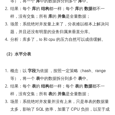
等），将一个 
库
中的数据拆分到多个 
库
中。
结果：每个 
库
的 
结构
都一样；每个 
库
的 
数据
都不一
样，没有交集；所有 
库
的 
并集
是全量数据；
场景：系统绝对并发量上来了，分表难以根本上解决问
题，并且还没有明显的业务归属来垂直分库。
分析：库多了，io 和 cpu 的压力自然可以成倍缓解。
（2）水平分表
概念：以 
字段
为依据 ，按照一定策略（hash、range 
等），将一个 
表
中的数据拆分到多个 
表
中。
结果：每个 
表
的 
结构
都一样；每个 
表
的 
数据
都不一
样，没有交集；所有 
表
的 
并集
是全量数据；
场景：系统绝对并发量并没有上来，只是单表的数据量
太多，影响了 SQL 效率，加重了 CPU 负担，以至于成