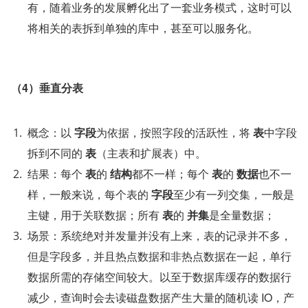
有，随着业务的发展孵化出了一套业务模式，这时可以
将相关的表拆到单独的库中，甚至可以服务化。
（4）垂直分表
概念：以 
字段
为依据，按照字段的活跃性，将 
表
中字段
拆到不同的 
表
（主表和扩展表）中。
结果：每个 
表
的 
结构
都不一样；每个 
表
的 
数据
也不一
样，一般来说，每个表的 
字段
至少有一列交集，一般是
主键，用于关联数据；所有 
表
的 
并集
是全量数据；
场景：系统绝对并发量并没有上来，表的记录并不多，
但是字段多，并且热点数据和非热点数据在一起，单行
数据所需的存储空间较大。以至于数据库缓存的数据行
减少，查询时会去读磁盘数据产生大量的随机读 IO，产