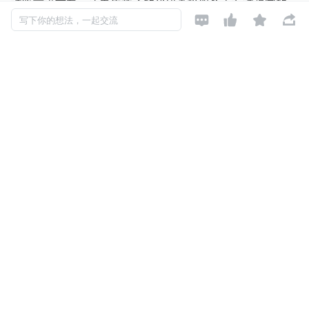
洋等前沿方向，让青年学子的代码直接服务于海洋强国的一




写下你的想法，一起交流
线需求。赛事全程免费报名，旨在打造一场全民可感知、师
生能参与的海洋科技盛会，进一步扩大海洋计算领域的影响
力与普及度，搭建海洋科学产学研协同育人、协同创新的桥
梁，为海洋强国战略落地注入基层创新活力。
海洋是地球的“蓝色宝库”，而海洋计算则是解锁这份宝库
的“数字钥匙”。简单来说，海洋计算就是用高性能计算、大
数据、人工智能等技术，模拟海洋环境、预测海洋变化、优
化海洋资源利用——小到渔船避开幼龟栖息地、航运路线实
时优化，大到海洋灾害预警、深海资源开发，都离不开它的
支撑。作为聚焦海洋计算领域的标杆赛事，MCC 自 2024 
年创办以来，已成功举办两届，累计吸引全国近 70 所高
校、180 余支队伍参赛，覆盖 16 个省市自治区，逐步形
成“培训+比赛+实践”的成熟赛事模式，不仅为海洋科技领域
输送了一批青年后备力量，更推动高校科研与海洋产业需求