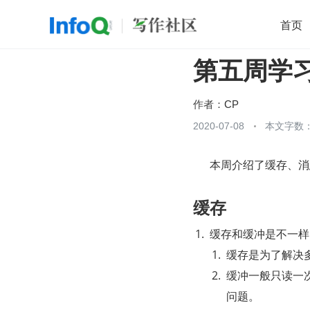
首页
第五周学
移动开发
Java
开源
架构
O
前端
AI
大数据
团队管理
作者：
CP
查看更多
2020-07-08
本文字数：

      本周介绍
缓存
缓存和缓冲是不一样
缓存是为了解决
缓冲一般只读一
问题。