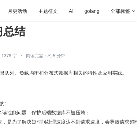
全部标签

月更活动
主题征文
AI
golang
习总结
penHarmony
算法
学习方法
Web3.0
高
程序员
运维
深度思考
低代码
redis
1378 字
阅读完需：约 5 分钟
了缓存、消息队列、负载均衡和分布式数据库相关的特性及应用实践。
的:
多读性能问题，保护后端数据库不被压垮；
次，是为了解决短时间处理速度达不到请求速度，会导致请求超