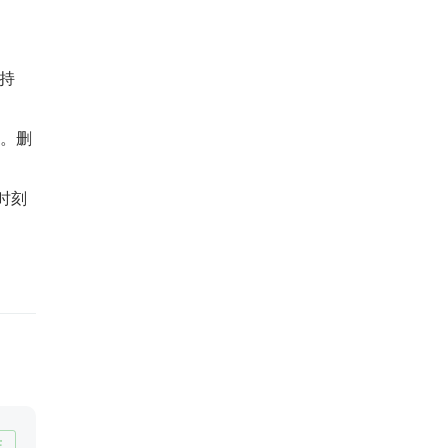
持
增。删
时刻
注