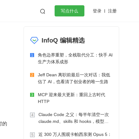
登录
注册

写点什么
效工作
数据库
Python
音视频
InfoQ 编辑精选
golang
微服务架构
flutter
角色边界重塑，全栈取代分工：快手 AI
1
生产力体系成形
Jeff Dean 离职前最后一次对话：我低
2
估了 AI，也看清了创业者的唯一生路
MCP 迎来最大更新：重回上古时代
3
HTTP
Claude Code 之父：每半年清空一次
4
claude.md、skills 和 hooks，模型自
时的
己会想办法
近 300 万人围观卡帕西亲测 Opus 5：
5