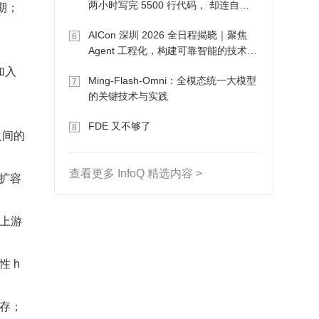
期；
两小时写完 5500 行代码， 却连自己
写的游戏都玩不了
AICon 深圳 2026 全日程揭晓｜聚焦
6
Agent 工程化，构建可靠智能的技术路
径
加入
Ming-Flash-Omni：全模态统一大模型
7
的关键技术与实践
FDE 又不够了
8
之间的
查看更多 InfoQ 精选内容 >
，扩容
上游
 h
存；