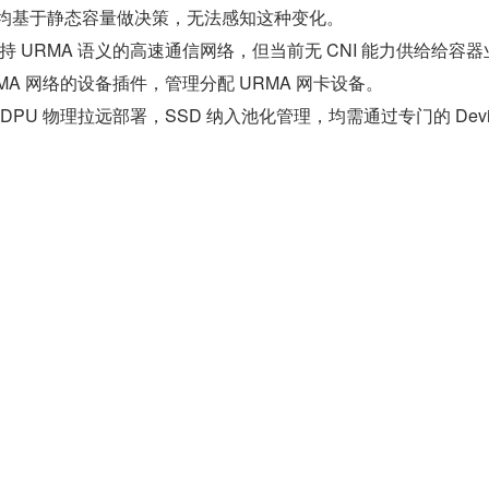
和调度器均基于静态容量做决策，无法感知这种变化。
 URMA 语义的高速通信网络，但当前无 CNI 能力供给给容器
MA 网络的设备插件，管理分配 URMA 网卡设备。
化：DPU 物理拉远部署，SSD 纳入池化管理，均需通过专门的 Devic
 插件实现跨节点发现、分配与挂载，K8s 原生插件体系无法直接支持。
态构建特有的 CSI、CNI 及 Device Plugin，并对 K8s 资源
节点资源纳入统一管理。
资源优化 GAP
s 原生调度器仍以单节点为调度粒度，缺乏超节点级的协同与优
个方面：
化
固定不变，资源不足时只能让 Pod 持续等待或触发驱逐。超节点