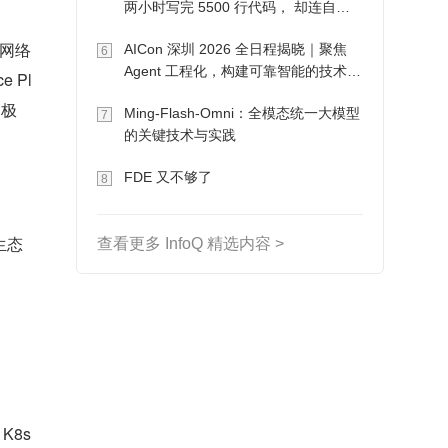
两小时写完 5500 行代码， 却连自己
写的游戏都玩不了
、网络
AICon 深圳 2026 全日程揭晓｜聚焦
6
Agent 工程化，构建可靠智能的技术路
 Pl
径
够极
Ming-Flash-Omni：全模态统一大模型
7
的关键技术与实践
FDE 又不够了
8
生态
查看更多 InfoQ 精选内容 >
8s 