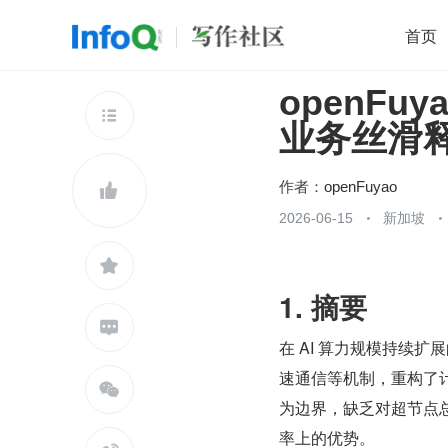
首页
openF
移动开发
Java
开源
架构
O

业务丝滑
前端
AI
大数据
团队管理
查看更多

作者：
openFuyao

2026-06-15
新加坡

1. 摘要

在 AI 算力规模持续
速通信等机制，重构了计

为边界，缺乏对超节点总
率上的优势。