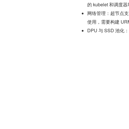
的 kubelet 
网络管理：超节点支持
使用，需要构建 UR
DPU 与 SSD 池
lugin 和 CSI
因此，必须针对 UB 硬件形
系进行适配，才能将超
2.2 调度编排与
即便完成硬件接入，K8
力，核心差距体现在四
静态资源 vs 动态池
K8s 假设节点资源