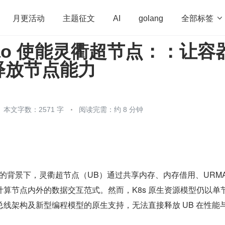
全部标签

月更活动
主题征文
AI
golang
uyao 使能灵衢超节点：：让容
penHarmony
算法
学习方法
Web3.0
高
释放节点能力
程序员
运维
深度思考
低代码
redis
本文字数：2571 字
阅读完需：约 8 分钟
扩展的背景下，灵衢超节点（UB）通过共享内存、内存借用、URMA
算节点内外的数据交互范式。然而，K8s 原生资源模型仍以单
线架构及新型编程模型的原生支持，无法直接释放 UB 在性能