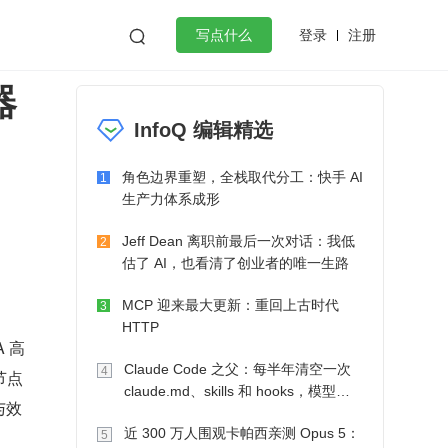
登录
注册

写点什么
器
效工作
数据库
Python
音视频
InfoQ 编辑精选
golang
微服务架构
flutter
角色边界重塑，全栈取代分工：快手 AI
1
生产力体系成形
Jeff Dean 离职前最后一次对话：我低
2
估了 AI，也看清了创业者的唯一生路
MCP 迎来最大更新：重回上古时代
3
HTTP
 高
Claude Code 之父：每半年清空一次
4
节点
claude.md、skills 和 hooks，模型自
与效
己会想办法
近 300 万人围观卡帕西亲测 Opus 5：
5