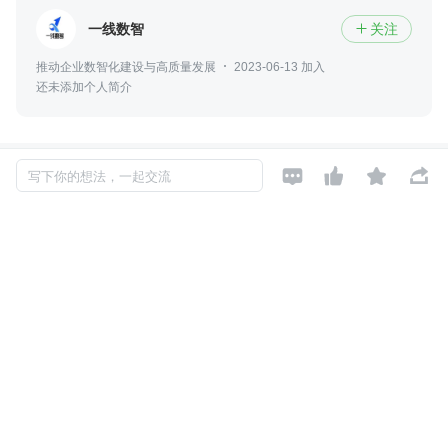
一线数智
关注

推动企业数智化建设与高质量发展
2023-06-13 加入
还未添加个人简介




写下你的想法，一起交流
评论
暂无评论
Copyright © 2026, Geekbang Technology Ltd. All rights reserved. 极客邦控
股（北京）有限公司
京 ICP 备 16027448 号 - 5
产品资质
京公网安备 11010502039052号