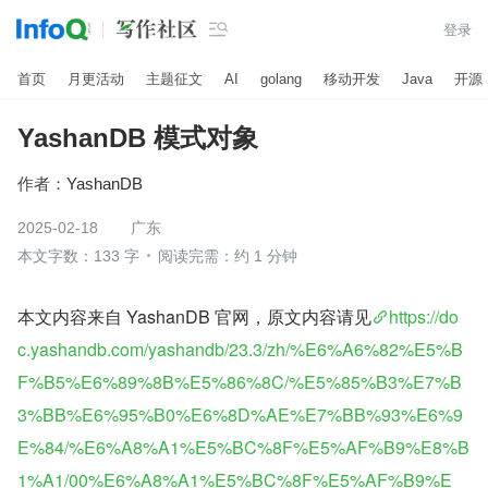

登录
首页
月更活动
主题征文
AI
golang
移动开发
Java
开源
YashanDB 模式对象
作者：
YashanDB
2025-02-18
广东
本文字数：133 字
阅读完需：约 1 分钟
本文内容来自 YashanDB 官网，原文内容请见
https://do
c.yashandb.com/yashandb/23.3/zh/%E6%A6%82%E5%B
F%B5%E6%89%8B%E5%86%8C/%E5%85%B3%E7%B
3%BB%E6%95%B0%E6%8D%AE%E7%BB%93%E6%9
E%84/%E6%A8%A1%E5%BC%8F%E5%AF%B9%E8%B
1%A1/00%E6%A8%A1%E5%BC%8F%E5%AF%B9%E