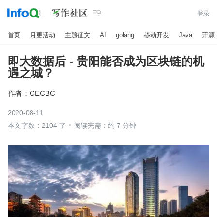

登录
首页
月更活动
主题征文
AI
golang
移动开发
Java
开源
即大数据后 - 贵阳能否成为区块链的机
遇之城？
作者：
CECBC
2020-08-11
本文字数：2104 字
阅读完需：约 7 分钟