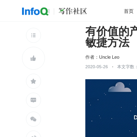
首页
有价值的产品
移动开发
Java
开源
架构
O

敏捷方法
前端
AI
大数据
团队管理
查看更多

作者：
Uncle Leo

2020-05-26
本文字数：


