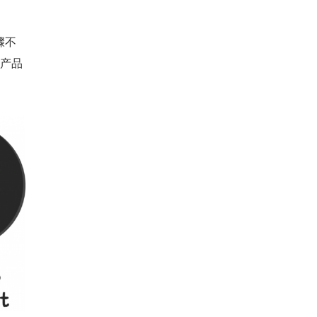
骤不
了产品