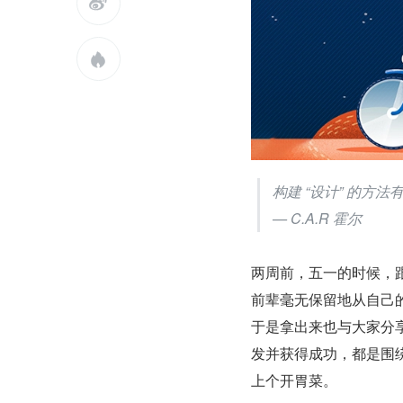


构建 “设计” 的
— C.A.R 霍尔
两周前，五一的时候，
前辈毫无保留地从自己的
于是拿出来也与大家分
发并获得成功，都是围绕
上个开胃菜。