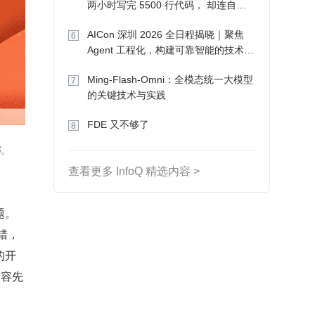
两小时写完 5500 行代码， 却连自己
写的游戏都玩不了
AICon 深圳 2026 全日程揭晓｜聚焦
6
Agent 工程化，构建可靠智能的技术路
径
Ming-Flash-Omni：全模态统一大模型
7
的关键技术与实践
FDE 又不够了
8
陷。
查看更多 InfoQ 精选内容 >
题。
错，
的开
内容先