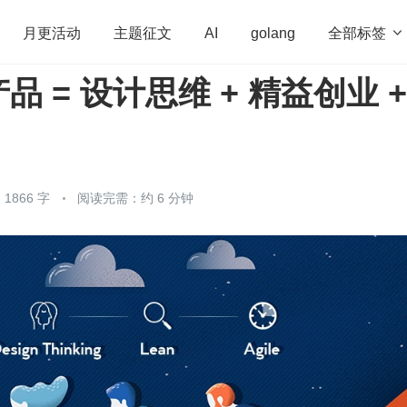
全部标签

月更活动
主题征文
AI
golang
 = 设计思维 + 精益创业 +
penHarmony
算法
学习方法
Web3.0
高
程序员
运维
深度思考
低代码
redis
1866 字
阅读完需：约 6 分钟