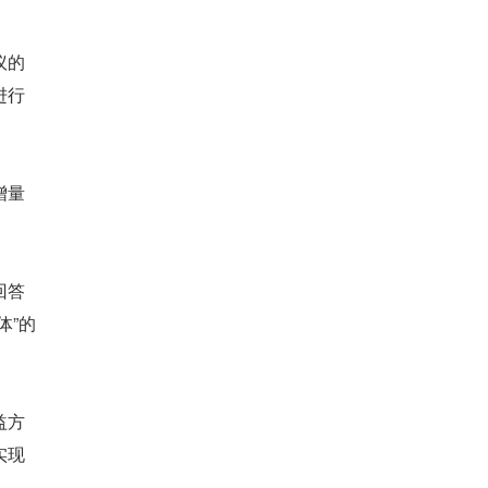
议的
进行
增量
回答
体”的
益方
实现