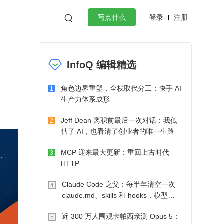
登录
注册

写点什么
效工作
数据库
Python
音视频
InfoQ 编辑精选
golang
微服务架构
flutter
角色边界重塑，全栈取代分工：快手 AI
1
生产力体系成形
Jeff Dean 离职前最后一次对话：我低
2
估了 AI，也看清了创业者的唯一生路
MCP 迎来最大更新：重回上古时代
3
HTTP
Claude Code 之父：每半年清空一次
4
claude.md、skills 和 hooks，模型自
己会想办法
近 300 万人围观卡帕西亲测 Opus 5：
5