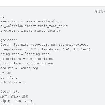
复制
 np
tasets import make_classification
del_selection import train_test_split
eprocessing import StandardScaler
egression:
_(self, learning_rate=0.01, num_iterations=1000, 
  regularization='l2', lambda_reg=0.01, tol=1e-4):
arning_rate = learning_rate
m_iterations = num_iterations
gularization = regularization
mbda_reg = lambda_reg
l = tol
eta = None
ss_history = []
d(self, z):
稳定版本：防止exp溢出
clip(z, -250, 250)