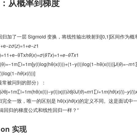
：从概率到梯度
加了一层 Sigmoid 变换，将线性输出映射到[0,1]区间作为概
1+e−z
σ
(
z
)=1+
e
−
z
1​
)=11+e−θTx
hθ
​(
x
)=
σ
(
θTx
)=1+
e
−
θTx
1​
θ)=−1m∑i=1m[y(i)log⁡(hθ(x(i)))+(1−y(i))log⁡(1−hθ(x(i)))]
J
(
θ
)=−
m
1​
i
))log(1−
hθ
​(
x
(
i
)))]
最常被问到的部分）：
j=1m∑i=1m(hθ(x(i))−y(i))xj(i)∂
θj
​∂
J
(
θ
)​=
m
1​∑
i
=1
m
​(
hθ
​(
x
(
i
))−
y
(
i
))
全一致，唯一的区别是 hθ(x)
hθ
​(
x
)的定义不同。这是面试中
辑回归的梯度公式和线性回归一样？”
hon 实现