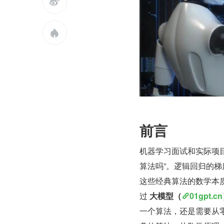


前言
机器学习面试和实际项目
算法吗”。逻辑回归的梯
这些经典算法的数学本质
过 
大模型（
01gpt.cn
一个算法，还是需要从