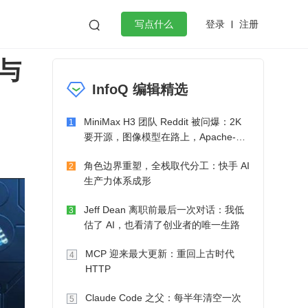
登录
注册

写点什么
与
效工作
数据库
Python
音视频
InfoQ 编辑精选
golang
微服务架构
flutter
MiniMax H3 团队 Reddit 被问爆：2K
1
要开源，图像模型在路上，Apache-2.0
也在考虑了
角色边界重塑，全栈取代分工：快手 AI
2
生产力体系成形
Jeff Dean 离职前最后一次对话：我低
3
估了 AI，也看清了创业者的唯一生路
MCP 迎来最大更新：重回上古时代
4
HTTP
Claude Code 之父：每半年清空一次
5