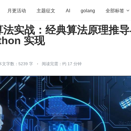
全部标签

月更活动
主题征文
AI
golang
算法实战：经典算法原理推导
penHarmony
算法
学习方法
Web3.0
高
thon 实现
程序员
运维
深度思考
低代码
redis
本文字数：5239 字
阅读完需：约 17 分钟