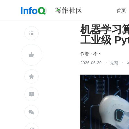
首页
机器学习
移动开发
Java
开源
架构
O

工业级 Py
前端
AI
大数据
团队管理
查看更多

作者：
不丶

2026-06-30
湖南


