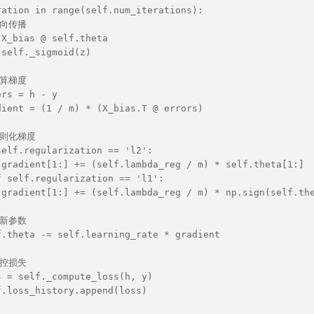
ration in range(self.num_iterations):
 前向传播
 X_bias @ self.theta
 self._sigmoid(z)
 计算梯度
ors = h - y
dient = (1 / m) * (X_bias.T @ errors)
 正则化梯度
self.regularization == 'l2':
 gradient[1:] += (self.lambda_reg / m) * self.theta[1:]
f self.regularization == 'l1':
 gradient[1:] += (self.lambda_reg / m) * np.sign(self.th
 更新参数
f.theta -= self.learning_rate * gradient
 监控损失
s = self._compute_loss(h, y)
f.loss_history.append(loss)