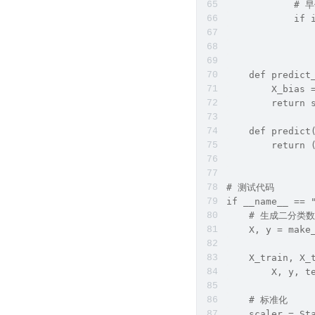
            
            if 
               
               
    def predict
        X_bias 
        return 
    def predict
        return 
# 测试代码
if __name__ == 
    # 生成二分类
    X, y = make
               
    X_train, X_
        X, y, t
    # 标准化
    scaler = St