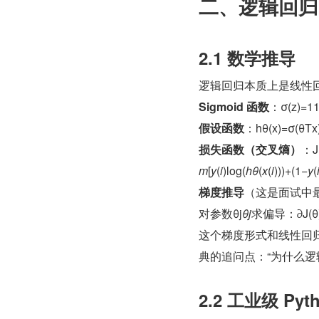
二、逻辑回归
2.1 数学推导
逻辑回归本质上是线性回归
Sigmoid 函数
：σ(z)=1
假设函数
：hθ(x)=σ(θTx
损失函数（交叉熵）
：J(
m
​[
y
(
i
)log(
hθ
​(
x
(
i
)))+(1−
y
(
梯度推导
（这是面试中
对参数θj
θj
​求偏导：∂J(θ)∂θ
这个梯度形式和线性回归完
典的追问点：“为什么逻
2.2 工业级 Pyt