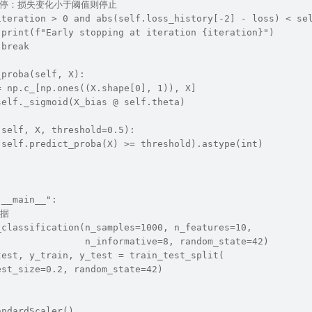
# 早停：损失变化小于阈值则停止
iteration > 0 and abs(self.loss_history[-2] - loss) < se
 print(f"Early stopping at iteration {iteration}")
 break
_proba(self, X):
= np.c_[np.ones((X.shape[0], 1)), X]
self._sigmoid(X_bias @ self.theta)
(self, X, threshold=0.5):
(self.predict_proba(X) >= threshold).astype(int)
"__main__":
数据
_classification(n_samples=1000, n_features=10, 
                n_informative=8, random_state=42)
test, y_train, y_test = train_test_split(
est_size=0.2, random_state=42)
andardScaler()