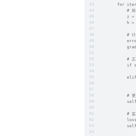
        for ite
            #
            z =
            h =
            #
            err
            gra
            #
            if 
               
            eli
               
            #
            sel
            #
            los
            sel