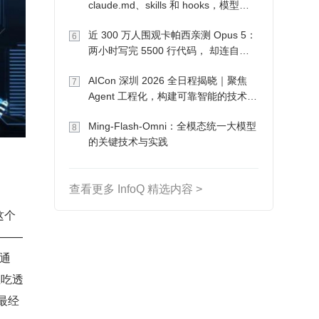
claude.md、skills 和 hooks，模型自
己会想办法
近 300 万人围观卡帕西亲测 Opus 5：
6
两小时写完 5500 行代码， 却连自己
写的游戏都玩不了
AICon 深圳 2026 全日程揭晓｜聚焦
7
Agent 工程化，构建可靠智能的技术路
径
Ming-Flash-Omni：全模态统一大模型
8
的关键技术与实践
查看更多 InfoQ 精选内容 >
这个
理——
。通
正吃透
最经