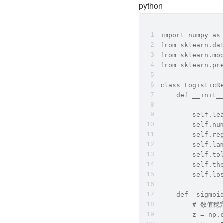
python
import numpy as
from sklearn.da
from sklearn.mo
from sklearn.pr
class LogisticR
    def __init_
               
        self.le
        self.nu
        self.re
        self.la
        self.to
        self.th
        self.lo
    def _sigmoi
        # 数值
        z = np.